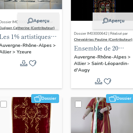
Aperçu
Aperçu
Dossier IM03000626 | Réalisé par
Guégan Catherine (Contributeur)
Dossier IM03000642 | Réalisé par
Les 1% artistiques
Chevalérias Pauline (Contributeur)
du lycée Jean-
Auvergne-Rhône-Alpes
>
Ensemble de 20
Allier
>
Yzeure
Monnet d'Yzeure
verrières
Auvergne-Rhône-Alpes
>
Allier
>
Saint-Léopardin-
d'Augy
Dossier
Dossier