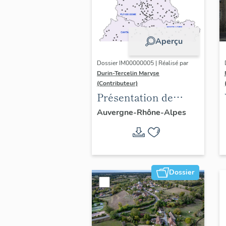
Aperçu
Dossier IM00000005 | Réalisé par
Durin-Tercelin Maryse
(Contributeur)
Présentation de
l’opération tissus et
Auvergne-Rhône-Alpes
ornements
liturgiques en
Auvergne
Dossier