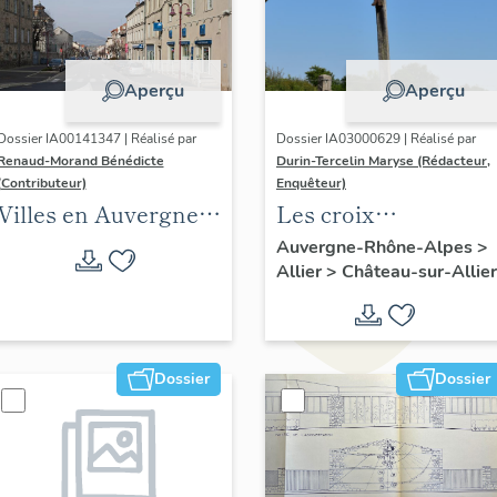
Aperçu
Aperçu
Dossier IA00141347 | Réalisé par
Dossier IA03000629 | Réalisé par
Renaud-Morand Bénédicte
Durin-Tercelin Maryse (Rédacteur,
(Contributeur)
Enquêteur)
Villes en Auvergne :
Les croix
les formes urbaines
monumentales de la
Auvergne-Rhône-Alpes
>
Allier
>
Château-sur-Allier
commune de
Château-sur-Allier
Dossier
Dossier