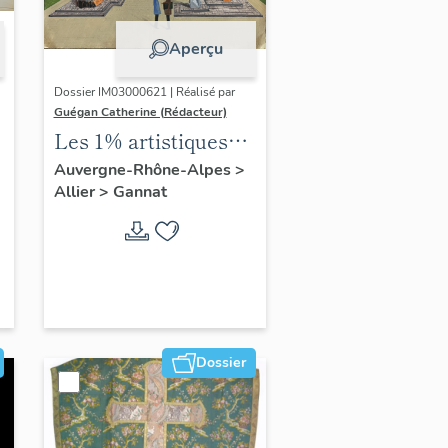
Aperçu
Dossier IM03000621 | Réalisé par
Guégan Catherine (Rédacteur)
Les 1% artistiques
du lycée Gustave-
Auvergne-Rhône-Alpes
>
Allier
>
Gannat
Eiffel
Dossier