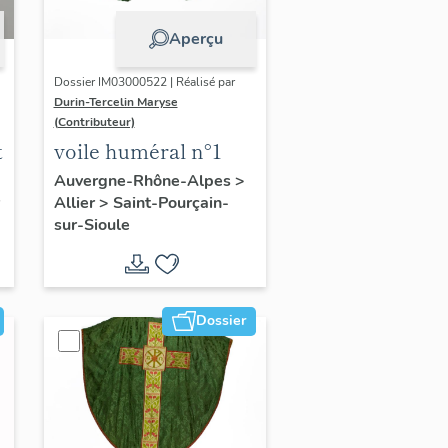
Aperçu
Dossier IM03000522 | Réalisé par
Durin-Tercelin Maryse
(Contributeur)
t
voile huméral n°1
Auvergne-Rhône-Alpes
>
Allier
>
Saint-Pourçain-
sur-Sioule
Dossier