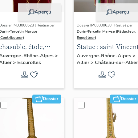
Aperçu
Aperçu
Dossier IM03000528 | Réalisé par
Dossier IM03000638 | Réalisé par
Durin-Tercelin Maryse
Durin-Tercelin Maryse (Rédacteur,
(Contributeur)
Enquêteur)
chasuble, étole,
Statue : saint Vincen
manipule, voile de
Auvergne-Rhône-Alpes
>
Auvergne-Rhône-Alpes
>
Allier
>
Escurolles
Allier
>
Château-sur-Allier
calice, bourse de
corporal : ornement
rouge
Dossier
Dossier