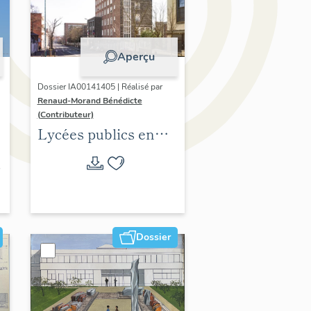
Aperçu
Dossier IA00141405 | Réalisé par
Renaud-Morand Bénédicte
(Contributeur)
Lycées publics en
espace urbain (1802-
1988)
Dossier