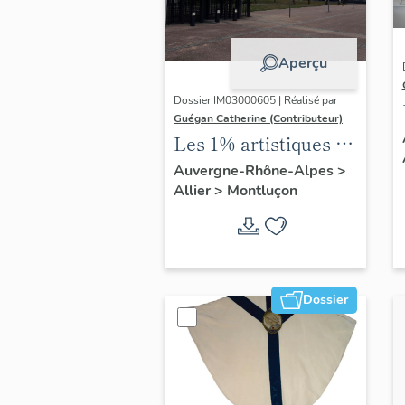
Aperçu
Dossier IM03000605 | Réalisé par
Guégan Catherine (Contributeur)
Les 1% artistiques de
l'école nationale
Auvergne-Rhône-Alpes
>
Allier
>
Montluçon
professionnelle de
Montluçon, actuel
lycée Paul-Constans
Dossier