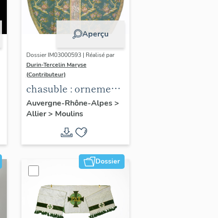
Aperçu
Dossier IM03000593 | Réalisé par
Durin-Tercelin Maryse
(Contributeur)
chasuble : ornement
vert n°1
Auvergne-Rhône-Alpes
>
Allier
>
Moulins
Dossier