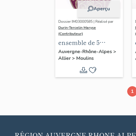
Aperçu
Dossier IM03000585 | Réalisé par
Durin-Tercelin Maryse
(Contributeur)
ensemble de 5
chapes (non
Auvergne-Rhône-Alpes
>
Allier
>
Moulins
étudiées), de 15
chasubles, 17
dalmatiques et les
accessoires :
1
ornement violet n°2
RÉGION
AUVERGNE RHONE-ALPE