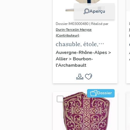
Aperçu
Dossier IM03000480 | Réalisé par
Durin-Tercelin Maryse
(Contributeur)
chasuble, étole,
ornement blanc n°2
Auvergne-Rhône-Alpes
>
Allier
>
Bourbon-
l'Archambault
Dossier