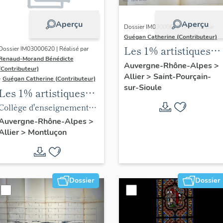
Aperçu
Aperçu
Dossier IM03000622 | Réalisé par
Guégan Catherine (Contributeur)
Les 1% artistiques
Dossier IM03000620 | Réalisé par
Renaud-Morand Bénédicte
du lycée Blaise-de-
Auvergne-Rhône-Alpes
>
(Contributeur)
Allier
>
Saint-Pourçain-
Vigenère
-
Guégan Catherine (Contributeur)
sur-Sioule
Les 1% artistiques
du lycée Maurice-
Collège d'enseignement
Guyot
technique, puis lycée
Auvergne-Rhône-Alpes
>
Allier
>
Montluçon
d'enseignement
professionnel de Nerdre,
puis lycée professionnel
Maurice-Guyot,
Dossier
Dossier
actuellement immeuble à
logements, boutiques,
ateliers et école