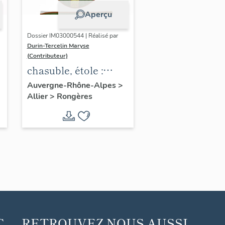
Aperçu
Dossier IM03000544 | Réalisé par
Durin-Tercelin Maryse
(Contributeur)
chasuble, étole :
ornement vert
Auvergne-Rhône-Alpes
>
Allier
>
Rongères
C
RETROUVEZ NOUS AUSSI