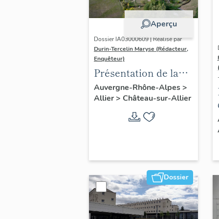
Aperçu
Dossier IA03000609 | Réalisé par
Durin-Tercelin Maryse (Rédacteur,
Enquêteur)
Présentation de la
commune de
Auvergne-Rhône-Alpes
>
Allier
>
Château-sur-Allier
Château-sur-Allier
Dossier