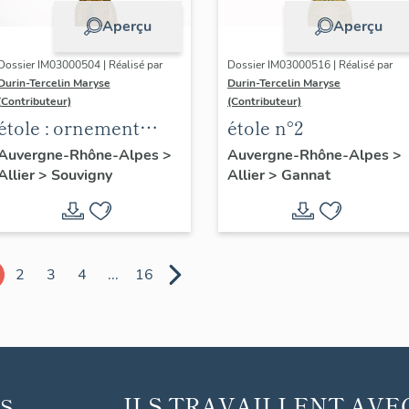
Aperçu
Aperçu
Dossier IM03000504 | Réalisé par
Dossier IM03000516 | Réalisé par
Durin-Tercelin Maryse
Durin-Tercelin Maryse
(Contributeur)
(Contributeur)
étole : ornement
étole n°2
blanc
Auvergne-Rhône-Alpes
>
Auvergne-Rhône-Alpes
>
Allier
>
Souvigny
Allier
>
Gannat
2
3
4
...
16
ILS TRAVAILLENT AVE
S