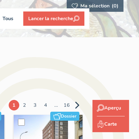
Ma sélection
(0)
Tous
Lancer la recherche
1
2
3
4
...
16
Aperçu
Dossier
Carte