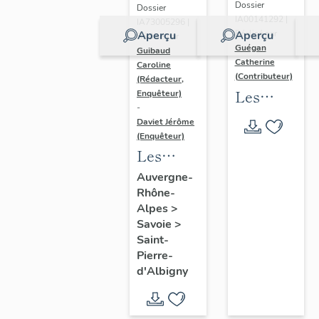
Dossier
Dossier
IA00141292 |
IA73005296 |
Aperçu
Aperçu
Réalisé par
Réalisé par
Guégan
Guibaud
Catherine
Caroline
(Contributeur)
(Rédacteur,
Les
Enquêteur)
-
collèges
Daviet Jérôme
jésuites
(Enquêteur)
Les
d'Ancien
hôtels,
Régime
Auvergne-
Rhône-
maisons
(1556-
Alpes
>
et
1763)
Savoie
>
immeubles
dans la
Saint-
du bourg
région
Pierre-
d'Albigny
de Saint-
Auvergne-
Pierre-
Rhône-
d'Albigny
Alpes