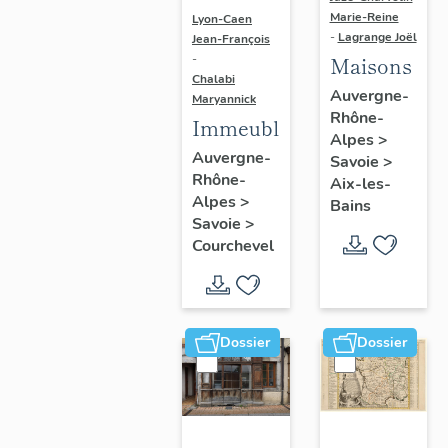
Marie-Reine
Lyon-Caen
-
Lagrange Joël
Jean-François
Maisons
-
Chalabi
Auvergne-
Maryannick
Rhône-
Immeubles
Alpes
>
Auvergne-
Savoie
>
Rhône-
Aix-les-
Alpes
>
Bains
Savoie
>
Courchevel
Dossier
Dossier