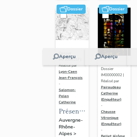
(DOSSIER
Dossier
Dossier
EN
COURS)
Dossier
Aperçu
Aperçu
IA73000157 |
Réalisé par
Dossier
Lyon-Caen
IM00000002 |
Jean-François
Réalisé par
-
Pairaudeau
Salomon-
Catherine
Pelen
(Enquêteur)
Catherine
-
Présentation
Chausse
de
Véronique
Auvergne-
(Enquêteur)
Rhône-
l'étude
-
Alpes
>
du
Bellet Jérôme