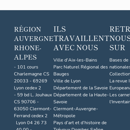
ILS
RET
RÉGION
TRAVAILLENT
NOUS
AUVERGNE
AVEC NOUS
SUR
RHONE-
ALPES
Ville d'Aix-les-Bains
Bases de
- 101 cours
Parc Naturel Régional des
nationale
Charlemagne CS
Bauges
Collectio
20033 - 69269
Ville de Lyon
La revue I
Lyon cedex 2
Département de la Savoie
European
- 59 bd L. Jouhaux
Département de la Haute-
Les carne
CS 90706 -
Savoie
l'Inventai
63050 Clermont-
Clermont-Auvergne-
Ferrand cedex 2
Métropole
Lyon 04 26 73
Pays d’art et d’histoire de
40 00 -
Trévoux Dombes Saône