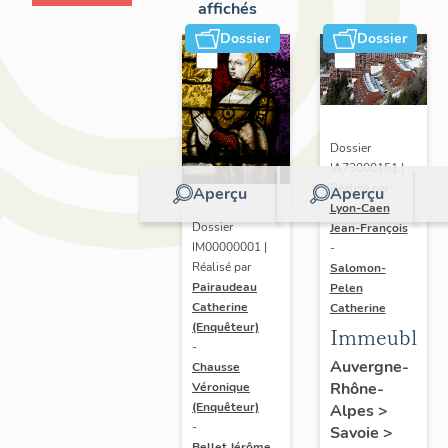
affichés
Dossier
Dossier
Dossier
IA73000151 |
Réalisé par
Aperçu
Aperçu
Lyon-Caen
Dossier
Jean-François
IM00000001 |
-
Réalisé par
Salomon-
Pairaudeau
Pelen
Catherine
Catherine
(Enquêteur)
Immeubles
-
Auvergne-
Chausse
Rhône-
Véronique
(Enquêteur)
Alpes
>
-
Savoie
>
Bellet Jérôme