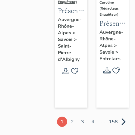
Enquêteur)
Caroline
Présentation
(Rédacteur,
Enquêteur)
de la
Auvergne-
Présentatio
Rhône-
commune
de la
Auvergne-
Alpes
>
de Saint-
Rhône-
commune
Savoie
>
Pierre-
Alpes
>
Saint-
d'Épersy
d'Albigny
Savoie
>
Pierre-
Entrelacs
d'Albigny
1
2
3
4
...
158