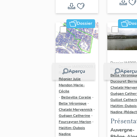
Dossier
Dos
Dossier IA6900
Dossier IA69005009 |
Réalisé par
Aperçu
Aperçu
Réalisé par
Belle Véroniqu
Régnier Julie
-
Ducouret Bern
Mandon Marie-
Chalabi Maryan
Cécile
Guégan Cather
-
Belleville Coralie
-
Guillot Catheri
Belle Véronique
-
Halitim-Dubois
Chalabi Maryannick
-
Nadine (Rédact
Guégan Catherine
-
Présenta
Fourcayran Marion
-
du secte
Halitim-Dubois
Auvergne-
Nadine
Rhône-Alp