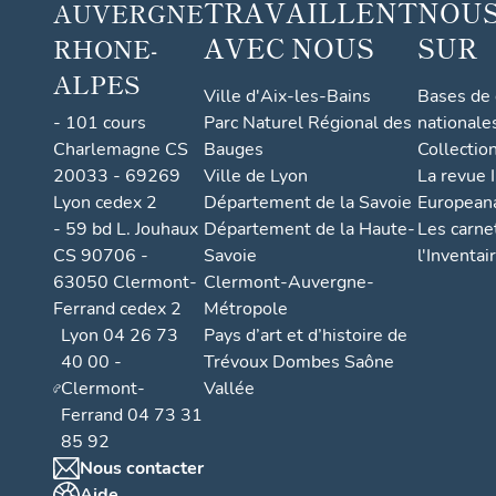
TRAVAILLENT
NOUS
AUVERGNE
AVEC NOUS
SUR
RHONE-
ALPES
Ville d'Aix-les-Bains
Bases de
- 101 cours
Parc Naturel Régional des
nationale
Charlemagne CS
Bauges
Collectio
20033 - 69269
Ville de Lyon
La revue I
Lyon cedex 2
Département de la Savoie
European
- 59 bd L. Jouhaux
Département de la Haute-
Les carne
CS 90706 -
Savoie
l'Inventai
63050 Clermont-
Clermont-Auvergne-
Ferrand cedex 2
Métropole
Lyon 04 26 73
Pays d’art et d’histoire de
40 00 -
Trévoux Dombes Saône
Clermont-
Vallée
Ferrand 04 73 31
85 92
Nous contacter
Aide