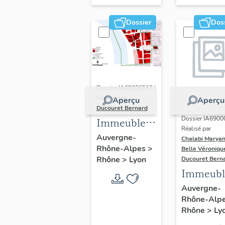
Dossier
Dos
Dossier IA69006513 |
Réalisé par
Aperçu
Aperçu
Ducouret Bernard
Dossier IA6900
Immeubles
Réalisé par
du quartier
Auvergne-
Chalabi Maryan
Rhône-Alpes
>
Saint-Nizier
Belle Véroniqu
Rhône
>
Lyon
Ducouret Bern
Immeubl
Auvergne-
Rhône-Alp
Rhône
>
Ly