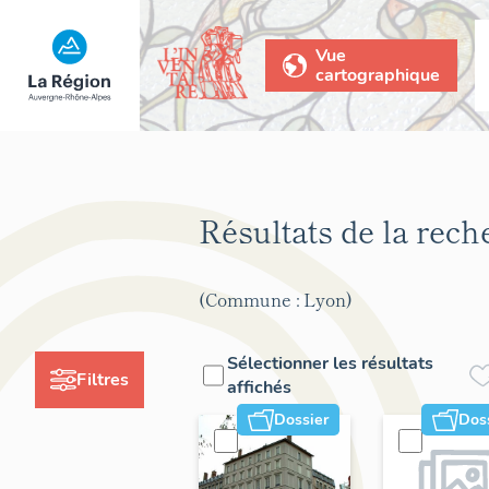
Vue
cartographique
Résultats de la rec
(Commune : Lyon)
Sélectionner les résultats
Filtres
affichés
Dossier
Dos