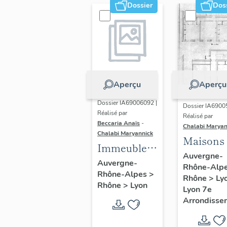
Dossier
Dos
Aperçu
Aperçu
Dossier IA69006092 |
Dossier IA6900
Réalisé par
Réalisé par
Beccaria Anaïs
-
Chalabi Maryan
Chalabi Maryannick
Maisons
Immeubles
Auvergne-
des Années
Auvergne-
Rhône-Alp
Rhône-Alpes
>
Trente de la
Rhône
>
Ly
Rhône
>
Lyon
rive gauche
Lyon 7e
Arrondisse