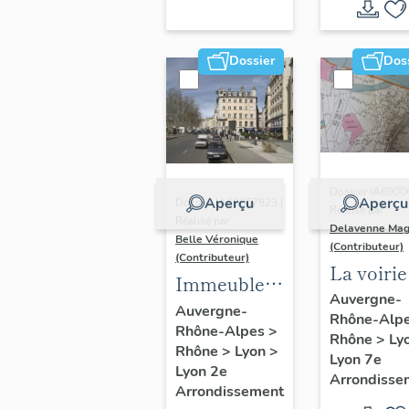
Dossier
Dos
Dossier IA6900
Aperçu
Aperçu
Dossier IA69007823 |
Réalisé par
Réalisé par
Delavenne Mag
Belle Véronique
(Contributeur)
(Contributeur)
La voirie
Immeubles
secteur
Auvergne-
du secteur
Auvergne-
Rhône-Alp
d'étude
Rhône-Alpes
>
des
Rhône
>
Ly
"Saint-
Rhône
>
Lyon
>
Jacobins
Lyon 7e
André"
Lyon 2e
Arrondisse
Arrondissement
(Lyon 7e