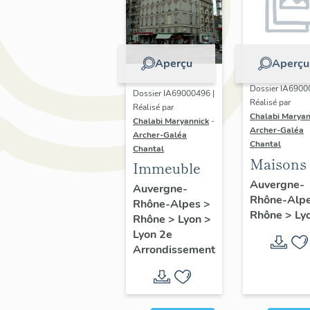
Aperçu
Aperçu
Dossier IA6900
Dossier IA69000496 |
Réalisé par
Réalisé par
Chalabi Maryan
Chalabi Maryannick
-
Archer-Galéa
Archer-Galéa
Chantal
Chantal
Maisons
Immeuble
Auvergne-
Auvergne-
Rhône-Alp
Rhône-Alpes
>
Rhône
>
Ly
Rhône
>
Lyon
>
Lyon 2e
Arrondissement