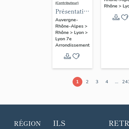
d'étude
(Contributeur)
Rhône
>
Ly
Lyon
Présentation
du secteur
Auvergne-
Rhône-Alpes
>
d'étude
Rhône
>
Lyon
>
Lyon
Lyon 7e
Guillotière
Arrondissement
1
2
3
4
...
24
ILS
RET
RÉGION