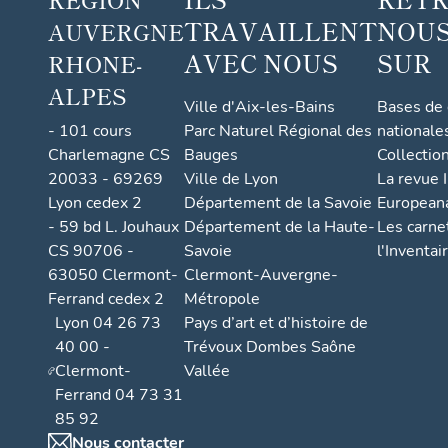
TRAVAILLENT
NOUS
AUVERGNE
AVEC NOUS
SUR
RHONE-
ALPES
Ville d'Aix-les-Bains
Bases de
- 101 cours
Parc Naturel Régional des
nationale
Charlemagne CS
Bauges
Collectio
20033 - 69269
Ville de Lyon
La revue I
Lyon cedex 2
Département de la Savoie
European
- 59 bd L. Jouhaux
Département de la Haute-
Les carne
CS 90706 -
Savoie
l'Inventai
63050 Clermont-
Clermont-Auvergne-
Ferrand cedex 2
Métropole
Lyon 04 26 73
Pays d’art et d’histoire de
40 00 -
Trévoux Dombes Saône
Clermont-
Vallée
Ferrand 04 73 31
85 92
Nous contacter