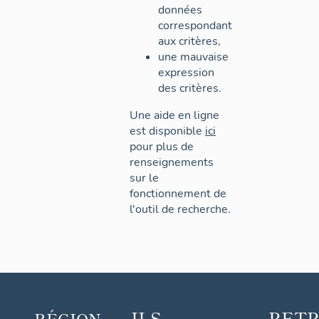
données
correspondant
aux critères,
une mauvaise
expression
des critères.
Une aide en ligne
est disponible
ici
pour plus de
renseignements
sur le
fonctionnement de
l'outil de recherche.
ILS
RET
RÉGION