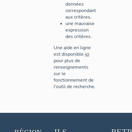
données
correspondant
aux critères,
une mauvaise
expression
des critères.
Une aide en ligne
est disponible
ici
pour plus de
renseignements
sur le
fonctionnement de
l'outil de recherche.
ILS
RET
RÉGION