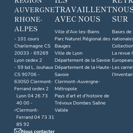
TRAVAILLENT
NOUS
AUVERGNE
AVEC NOUS
SUR
RHONE-
ALPES
Ville d'Aix-les-Bains
Bases de
- 101 cours
Parc Naturel Régional des
nationale
Charlemagne CS
Bauges
Collectio
20033 - 69269
Ville de Lyon
La revue I
Lyon cedex 2
Département de la Savoie
European
- 59 bd L. Jouhaux
Département de la Haute-
Les carne
CS 90706 -
Savoie
l'Inventai
63050 Clermont-
Clermont-Auvergne-
Ferrand cedex 2
Métropole
Lyon 04 26 73
Pays d’art et d’histoire de
40 00 -
Trévoux Dombes Saône
Clermont-
Vallée
Ferrand 04 73 31
85 92
Nous contacter