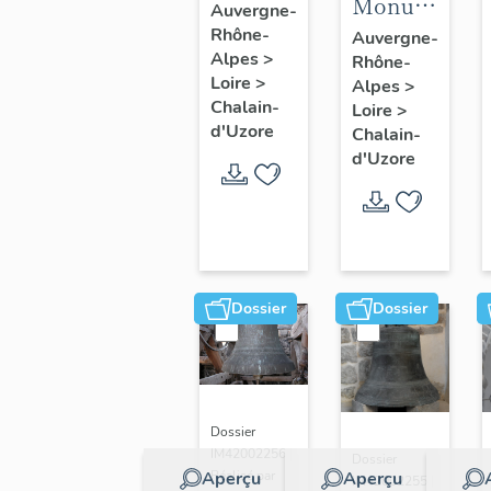
Monument
(n°3)
Auvergne-
aux
Rhône-
Auvergne-
Alpes
>
Rhône-
morts
Loire
>
Alpes
>
Chalain-
Loire
>
d'Uzore
Chalain-
d'Uzore
Dossier
Dossier
Dossier
IM42002256 |
Dossier
Aperçu
Aperçu
Réalisé par
IM42002255 |