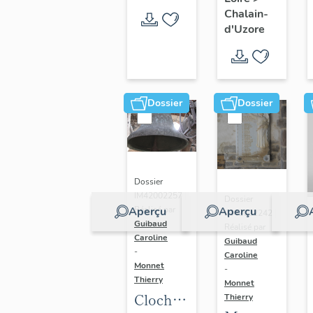
paroissiale
Chalain-
Saint-
d'Uzore
Didier
Dossier
Dossier
Dossier
IM42002257 |
Dossier
Aperçu
Aperçu
Réalisé par
IM42002242 |
Guibaud
Réalisé par
Caroline
Guibaud
-
Caroline
Monnet
-
Thierry
Monnet
Cloche :
Thierry