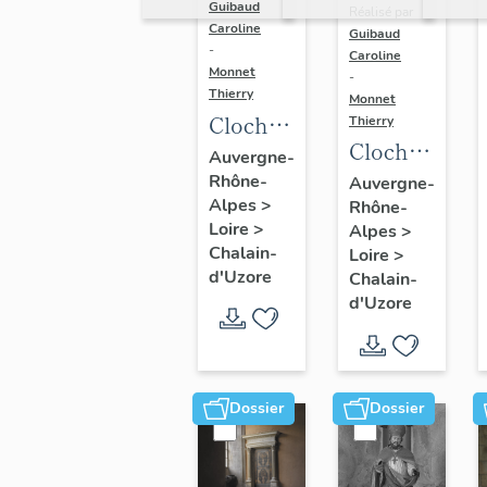
Guibaud
Réalisé par
Caroline
Guibaud
-
Caroline
Monnet
-
Thierry
Monnet
Cloche :
Thierry
Cloche
Françoise
Auvergne-
(n°1)
Rhône-
Yvonne
Auvergne-
Alpes
>
Rhône-
(n°2)
Loire
>
Alpes
>
Chalain-
Loire
>
d'Uzore
Chalain-
d'Uzore
Dossier
Dossier