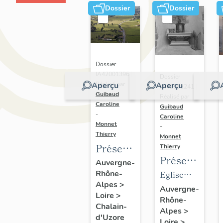
Dossier
Dossier
Dossier
IA42001396 |
Dossier
Aperçu
Réalisé par
Aperçu
IM42002241 |
Guibaud
Réalisé par
Caroline
Guibaud
-
Caroline
Monnet
-
Thierry
Monnet
Présentation
Thierry
Présentation
de la
Auvergne-
du
Rhône-
Eglise
commune
Alpes
>
mobilier
paroissiale
de
Auvergne-
Loire
>
Rhône-
de
Saint-
Chalain-
Chalain-
Alpes
>
l'église
Didier
d'Uzore
d'Uzore
Loire
>