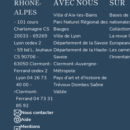
AVEC NOUS
SUR
RHONE-
ALPES
Ville d'Aix-les-Bains
Bases de
- 101 cours
Parc Naturel Régional des
nationale
Charlemagne CS
Bauges
Collectio
20033 - 69269
Ville de Lyon
La revue I
Lyon cedex 2
Département de la Savoie
European
- 59 bd L. Jouhaux
Département de la Haute-
Les carne
CS 90706 -
Savoie
l'Inventai
63050 Clermont-
Clermont-Auvergne-
Ferrand cedex 2
Métropole
Lyon 04 26 73
Pays d’art et d’histoire de
40 00 -
Trévoux Dombes Saône
Clermont-
Vallée
Ferrand 04 73 31
85 92
Nous contacter
Aide
Mentions