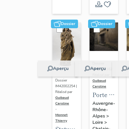
Dossier
Dossier
Dossier
Aperçu
Aperçu
IM42002182 |
Réalisé par
Dossier
Guibaud
IM42002254 |
Caroline
Réalisé par
Porte et
Guibaud
vantaux
Auvergne-
Caroline
Rhône-
de la
-
Monnet
Alpes
>
grande
Thierry
Loire
>
salle
Statue :
Chalain-