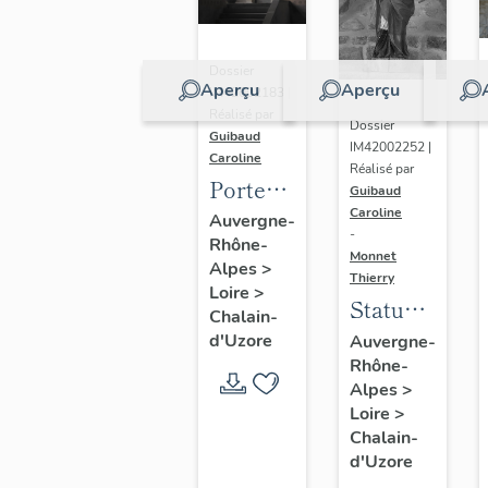
Dossier
Aperçu
Aperçu
IM42002183 |
Réalisé par
Dossier
Guibaud
IM42002252 |
Caroline
Réalisé par
Porte
Guibaud
haute et
Caroline
Auvergne-
-
Rhône-
vantaux
Monnet
Alpes
>
de la
Thierry
Loire
>
Statue :
grande
Chalain-
saint
salle
d'Uzore
Auvergne-
Rhône-
Didier
Alpes
>
Loire
>
Chalain-
d'Uzore