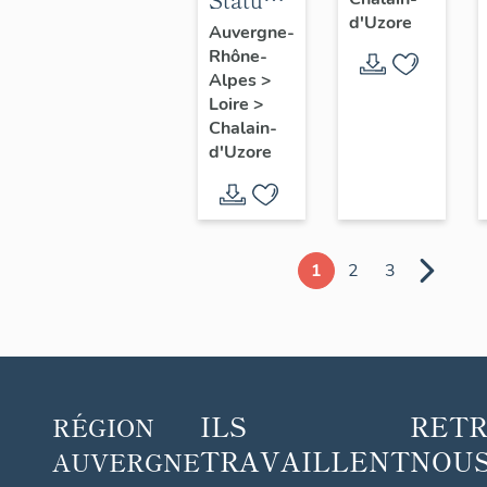
d'Uzore
Vierge
Auvergne-
Rhône-
à
Alpes
>
l'Enfant
Loire
>
Jésus
Chalain-
d'Uzore
1
2
3
ILS
RET
RÉGION
TRAVAILLENT
NOUS
AUVERGNE