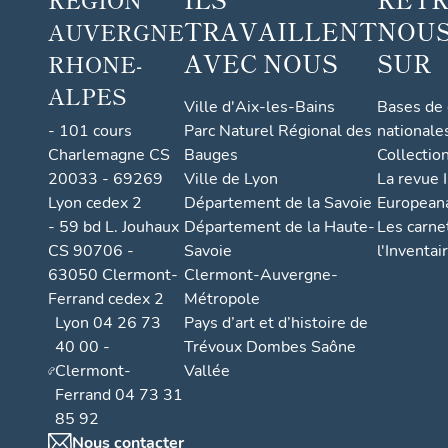
TRAVAILLENT
NOUS
AUVERGNE
AVEC NOUS
SUR
RHONE-
ALPES
Ville d'Aix-les-Bains
Bases de
- 101 cours
Parc Naturel Régional des
nationale
Charlemagne CS
Bauges
Collectio
20033 - 69269
Ville de Lyon
La revue I
Lyon cedex 2
Département de la Savoie
European
- 59 bd L. Jouhaux
Département de la Haute-
Les carne
CS 90706 -
Savoie
l'Inventai
63050 Clermont-
Clermont-Auvergne-
Ferrand cedex 2
Métropole
Lyon 04 26 73
Pays d’art et d’histoire de
40 00 -
Trévoux Dombes Saône
Clermont-
Vallée
Ferrand 04 73 31
85 92
Nous contacter