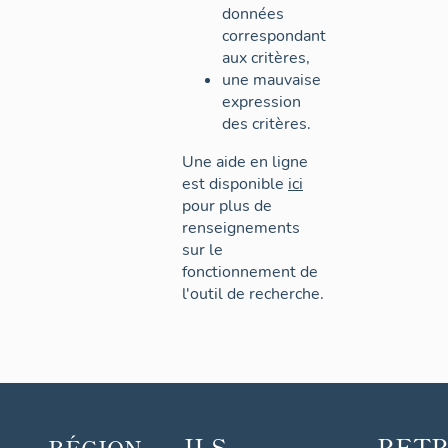
données
correspondant
aux critères,
une mauvaise
expression
des critères.
Une aide en ligne
est disponible
ici
pour plus de
renseignements
sur le
fonctionnement de
l'outil de recherche.
ILS
RET
RÉGION