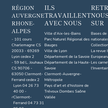
ILS
RET
RÉGION
TRAVAILLENT
NOUS
AUVERGNE
AVEC NOUS
SUR
RHONE-
ALPES
Ville d'Aix-les-Bains
Bases de
- 101 cours
Parc Naturel Régional des
nationale
Charlemagne CS
Bauges
Collectio
20033 - 69269
Ville de Lyon
La revue I
Lyon cedex 2
Département de la Savoie
European
- 59 bd L. Jouhaux
Département de la Haute-
Les carne
CS 90706 -
Savoie
l'Inventai
63050 Clermont-
Clermont-Auvergne-
Ferrand cedex 2
Métropole
Lyon 04 26 73
Pays d’art et d’histoire de
40 00 -
Trévoux Dombes Saône
Clermont-
Vallée
Ferrand 04 73 31