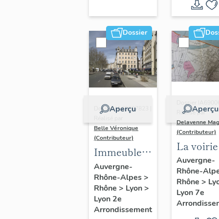
Dossier
Dos
Dossier IA6900
Aperçu
Aperçu
Dossier IA69007823 |
Réalisé par
Réalisé par
Delavenne Mag
Belle Véronique
(Contributeur)
(Contributeur)
La voirie
Immeubles
secteur
Auvergne-
du secteur
Auvergne-
Rhône-Alp
d'étude
Rhône-Alpes
>
des
Rhône
>
Ly
"Saint-
Rhône
>
Lyon
>
Jacobins
Lyon 7e
André"
Lyon 2e
Arrondisse
Arrondissement
(Lyon 7e