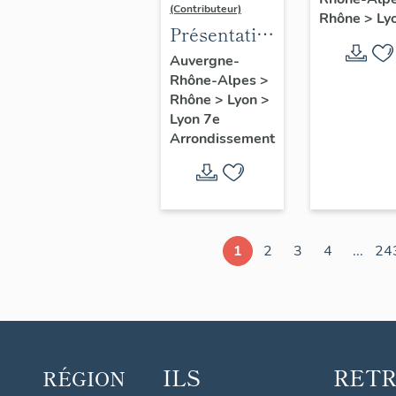
d'étude
(Contributeur)
Rhône
>
Ly
Lyon
Présentation
du secteur
Auvergne-
Rhône-Alpes
>
d'étude
Rhône
>
Lyon
>
Lyon
Lyon 7e
Guillotière
Arrondissement
1
2
3
4
...
24
ILS
RET
RÉGION