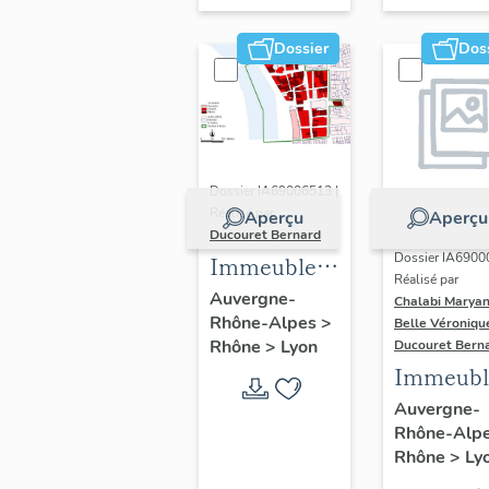
Dossier
Dos
Dossier IA69006513 |
Réalisé par
Aperçu
Aperçu
Ducouret Bernard
Dossier IA6900
Immeubles
Réalisé par
du quartier
Auvergne-
Chalabi Maryan
Rhône-Alpes
>
Saint-Nizier
Belle Véroniqu
Rhône
>
Lyon
Ducouret Bern
Immeubl
Auvergne-
Rhône-Alp
Rhône
>
Ly