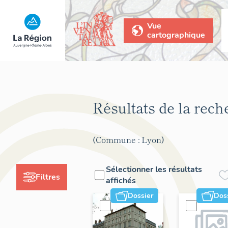
Vue
cartographique
Résultats de la rec
(Commune : Lyon)
Sélectionner les résultats
Filtres
affichés
Dossier
Dos