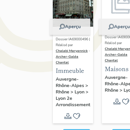
Aperçu
Aperçu
Dossier IA6900
Dossier IA69000496 |
Réalisé par
Réalisé par
Chalabi Maryan
Chalabi Maryannick
-
Archer-Galéa
Archer-Galéa
Chantal
Chantal
Maisons
Immeuble
Auvergne-
Auvergne-
Rhône-Alp
Rhône-Alpes
>
Rhône
>
Ly
Rhône
>
Lyon
>
Lyon 2e
Arrondissement