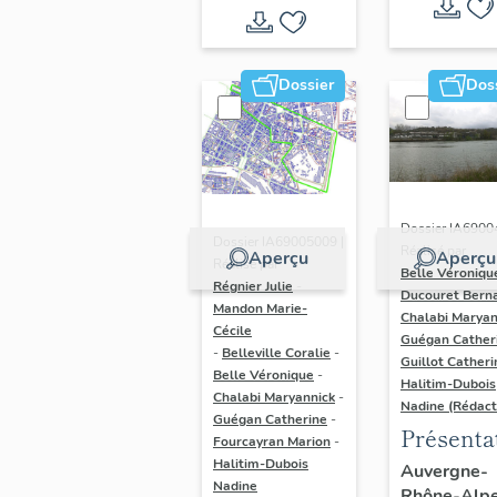
Dossier
Dos
Dossier IA6900
Dossier IA69005009 |
Réalisé par
Aperçu
Aperçu
Réalisé par
Belle Véroniqu
Régnier Julie
-
Ducouret Bern
Mandon Marie-
Chalabi Maryan
Cécile
Guégan Cather
-
Belleville Coralie
-
Guillot Catheri
Belle Véronique
-
Halitim-Dubois
Chalabi Maryannick
-
Nadine (Rédact
Guégan Catherine
-
Présenta
Fourcayran Marion
-
du secte
Halitim-Dubois
Auvergne-
Nadine
Rhône-Alp