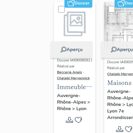
Dossier
Dos
Aperçu
Aperçu
Dossier IA69006092 |
Dossier IA6900
Réalisé par
Réalisé par
Beccaria Anaïs
-
Chalabi Maryan
Chalabi Maryannick
Maisons
Immeubles
Auvergne-
des Années
Auvergne-
Rhône-Alp
Rhône-Alpes
>
Trente de la
Rhône
>
Ly
Rhône
>
Lyon
rive gauche
Lyon 7e
Arrondisse