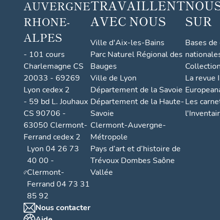
TRAVAILLENT
NOUS
AUVERGNE
AVEC NOUS
SUR
RHONE-
ALPES
Ville d'Aix-les-Bains
Bases de
- 101 cours
Parc Naturel Régional des
nationale
Charlemagne CS
Bauges
Collectio
20033 - 69269
Ville de Lyon
La revue I
Lyon cedex 2
Département de la Savoie
European
- 59 bd L. Jouhaux
Département de la Haute-
Les carne
CS 90706 -
Savoie
l'Inventai
63050 Clermont-
Clermont-Auvergne-
Ferrand cedex 2
Métropole
Lyon 04 26 73
Pays d’art et d’histoire de
40 00 -
Trévoux Dombes Saône
Clermont-
Vallée
Ferrand 04 73 31
85 92
Nous contacter
Aide