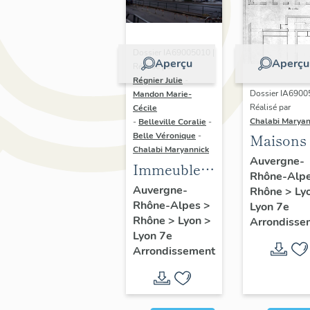
Dossier IA69005010 |
Aperçu
Aperçu
Réalisé par
Régnier Julie
-
Dossier IA6900
Mandon Marie-
Réalisé par
Cécile
Chalabi Maryan
-
Belleville Coralie
-
Belle Véronique
-
Maisons
Chalabi Maryannick
Auvergne-
Immeubles
Rhône-Alp
du secteur
Auvergne-
Rhône
>
Ly
Rhône-Alpes
>
d'étude La
Lyon 7e
Rhône
>
Lyon
>
Arrondisse
Guillotière
Lyon 7e
Arrondissement