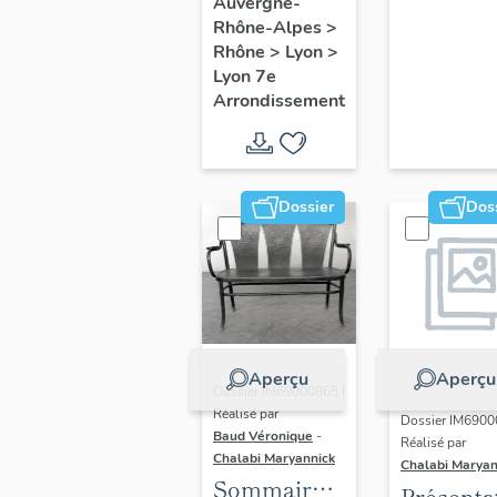
du secteur
Auvergne-
Rhône-Alpes
>
d'étude
Rhône
>
Lyon
>
Lyon
Lyon 7e
Guillotière
Arrondissement
Dossier
Dos
Aperçu
Aperçu
Dossier IM69000865 |
Réalisé par
Dossier IM6900
Baud Véronique
-
Réalisé par
Chalabi Maryannick
Chalabi Maryan
Sommaire
Présenta