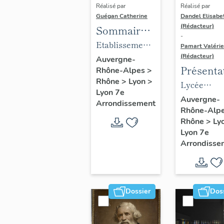
Réalisé par
Réalisé par
Guégan Catherine
Dandel Elisabe
(Rédacteur)
Sommaire
-
objets
Etablissement
Pamart Valérie
mobiliers :
(Rédacteur)
médical
Auvergne-
Présenta
Rhône-Alpes
>
Mobilier du
Clinique
Rhône
>
Lyon
>
des 1% d
Lycée
foyer
gynécologique
Lyon 7e
Lycée
profession
arménien
Auvergne-
et
Arrondissement
Rhône-Alp
Louise L
Louise Lab
de jeunes
d'accouchement
Rhône
>
Ly
filles Saint-
du docteur
Lyon 7e
Grégoire
Violet,
Arrondisse
actuellement
foyer arménien
de jeunes filles
Dossier
Dos
Saint-Grégoire