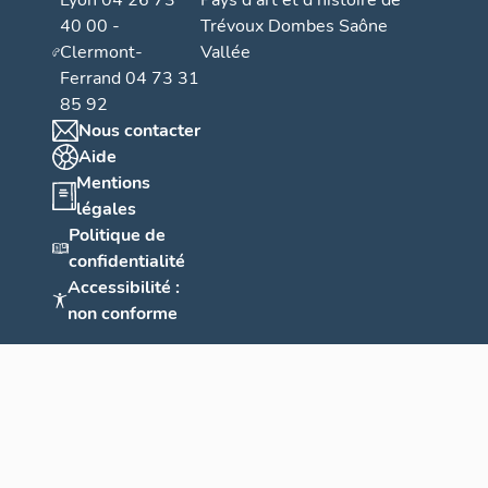
Lyon 04 26 73
Pays d’art et d’histoire de
40 00 -
Trévoux Dombes Saône
Clermont-
Vallée
Ferrand 04 73 31
85 92
Nous contacter
Aide
Mentions
légales
Politique de
confidentialité
Accessibilité :
non conforme