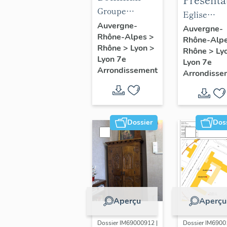
objets
Groupe
du mobil
Eglise
mobiliers
scolaire
Auvergne-
de l'églis
paroissiale
Auvergne-
Rhône-Alpes
>
du groupe
Gilbert-Dru
Rhône-Alp
paroissia
Notre-Dam
Rhône
>
Lyon
>
scolaire
Rhône
>
Ly
Notre-D
Saint-Louis
Lyon 7e
Lyon 7e
Gilbert-Dru
Saint-Lo
Arrondissement
Arrondisse
Dossier
Dos
Aperçu
Aperçu
Dossier IM69000912 |
Dossier IM6900