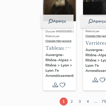
Aperçu
Aperçu
Dossier IM6900
Réalisé par
Dossier IM69000890 |
Chalabi Maryan
Réalisé par
Chalabi Maryannick
Verrière
Tableau :
Auvergne-
portrait du
Auvergne-
Rhône-Alp
Rhône-Alpes
>
Père
Rhône
>
Ly
Rhône
>
Lyon
>
Lyon 7e
Augustin
Lyon 7e
Arrondisse
Planque
Arrondissement
1
2
3
4
...
7