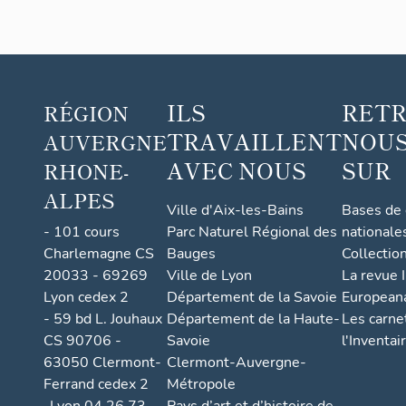
ILS
RET
RÉGION
TRAVAILLENT
NOUS
AUVERGNE
AVEC NOUS
SUR
RHONE-
ALPES
Ville d'Aix-les-Bains
Bases de
- 101 cours
Parc Naturel Régional des
nationale
Charlemagne CS
Bauges
Collectio
20033 - 69269
Ville de Lyon
La revue I
Lyon cedex 2
Département de la Savoie
European
- 59 bd L. Jouhaux
Département de la Haute-
Les carne
CS 90706 -
Savoie
l'Inventai
63050 Clermont-
Clermont-Auvergne-
Ferrand cedex 2
Métropole