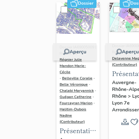
Dossier
Dos
Dossier IA6900
Dossier IA69005009 |
Aperçu
Aperçu
Réalisé par
Réalisé par
Delavenne Mag
Régnier Julie
-
(Contributeur)
Mandon Marie-
Présenta
Cécile
-
Belleville Coralie
-
du secte
Auvergne-
Belle Véronique
-
Rhône-Alp
d'étude
Chalabi Maryannick
-
Rhône
>
Ly
Guégan Catherine
-
"Saint-
Lyon 7e
Fourcayran Marion
-
André"
Arrondisse
Halitim-Dubois
(Lyon 7)
Nadine
(Contributeur)
Présentation