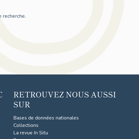
e recherche.
C
RETROUVEZ NOUS AUSSI
SUR
Bases de données nationales
Collections
La revue In Situ