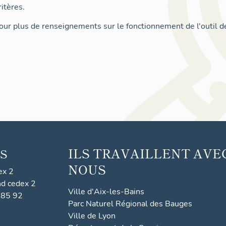
itères.
ur plus de renseignements sur le fonctionnement de l'outil d
ILS TRAVAILLENT AVE
S
NOUS
ex 2
nd cedex 2
Ville d'Aix-les-Bains
 85 92
Parc Naturel Régional des Bauges
Ville de Lyon