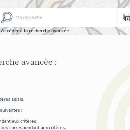
Accéder à la recherche avancée
erche avancée :
ères saisis.
suivantes :
dant aux critères,
nées correspondant aux critères,