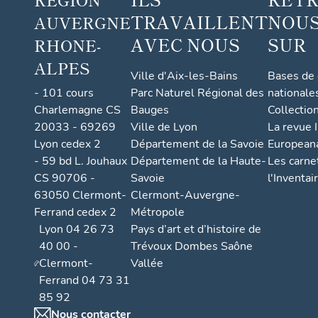
TRAVAILLENT
NOUS
AUVERGNE
AVEC NOUS
SUR
RHONE-
ALPES
Ville d'Aix-les-Bains
Bases de
- 101 cours
Parc Naturel Régional des
nationale
Charlemagne CS
Bauges
Collectio
20033 - 69269
Ville de Lyon
La revue I
Lyon cedex 2
Département de la Savoie
European
- 59 bd L. Jouhaux
Département de la Haute-
Les carne
CS 90706 -
Savoie
l'Inventai
63050 Clermont-
Clermont-Auvergne-
Ferrand cedex 2
Métropole
Lyon 04 26 73
Pays d’art et d’histoire de
40 00 -
Trévoux Dombes Saône
Clermont-
Vallée
Ferrand 04 73 31
85 92
Nous contacter