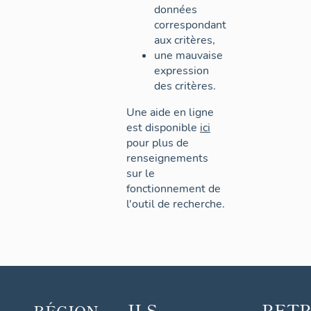
données
correspondant
aux critères,
une mauvaise
expression
des critères.
Une aide en ligne
est disponible
ici
pour plus de
renseignements
sur le
fonctionnement de
l'outil de recherche.
ILS
RET
RÉGION