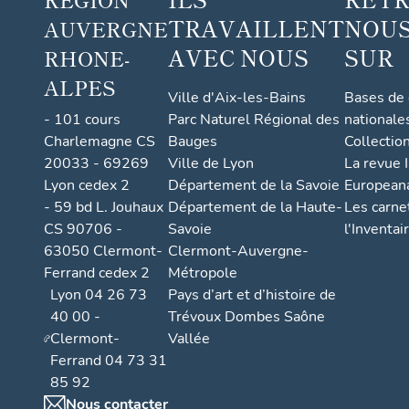
TRAVAILLENT
NOUS
AUVERGNE
AVEC NOUS
SUR
RHONE-
ALPES
Ville d'Aix-les-Bains
Bases de
- 101 cours
Parc Naturel Régional des
nationale
Charlemagne CS
Bauges
Collectio
20033 - 69269
Ville de Lyon
La revue I
Lyon cedex 2
Département de la Savoie
European
- 59 bd L. Jouhaux
Département de la Haute-
Les carne
CS 90706 -
Savoie
l'Inventai
63050 Clermont-
Clermont-Auvergne-
Ferrand cedex 2
Métropole
Lyon 04 26 73
Pays d’art et d’histoire de
40 00 -
Trévoux Dombes Saône
Clermont-
Vallée
Ferrand 04 73 31
85 92
Nous contacter