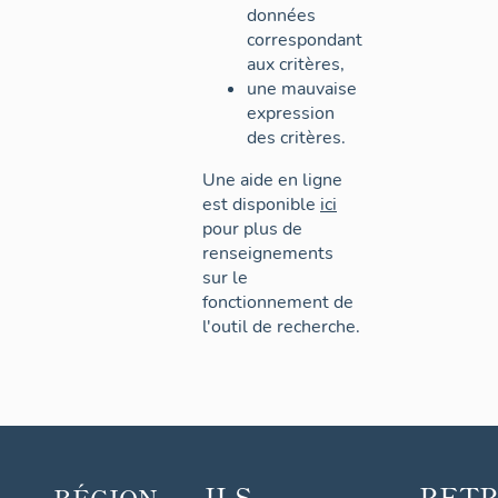
données
correspondant
aux critères,
une mauvaise
expression
des critères.
Une aide en ligne
est disponible
ici
pour plus de
renseignements
sur le
fonctionnement de
l'outil de recherche.
ILS
RET
RÉGION