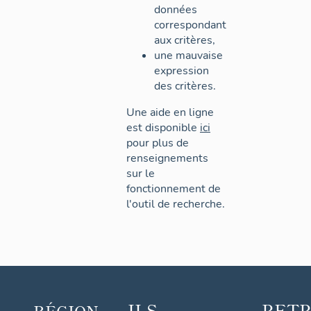
données
correspondant
aux critères,
une mauvaise
expression
des critères.
Une aide en ligne
est disponible
ici
pour plus de
renseignements
sur le
fonctionnement de
l'outil de recherche.
ILS
RET
RÉGION