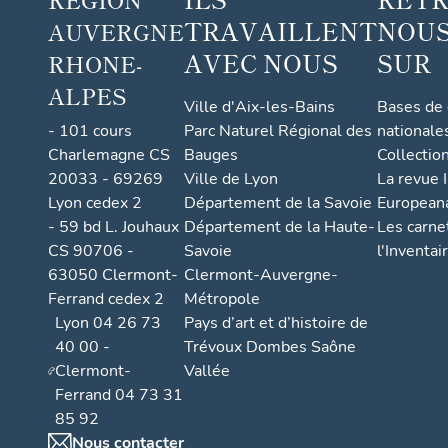
TRAVAILLENT
NOUS
AUVERGNE
AVEC NOUS
SUR
RHONE-
ALPES
Ville d'Aix-les-Bains
Bases de
- 101 cours
Parc Naturel Régional des
nationale
Charlemagne CS
Bauges
Collectio
20033 - 69269
Ville de Lyon
La revue I
Lyon cedex 2
Département de la Savoie
European
- 59 bd L. Jouhaux
Département de la Haute-
Les carne
CS 90706 -
Savoie
l'Inventai
63050 Clermont-
Clermont-Auvergne-
Ferrand cedex 2
Métropole
Lyon 04 26 73
Pays d’art et d’histoire de
40 00 -
Trévoux Dombes Saône
Clermont-
Vallée
Ferrand 04 73 31
85 92
Nous contacter