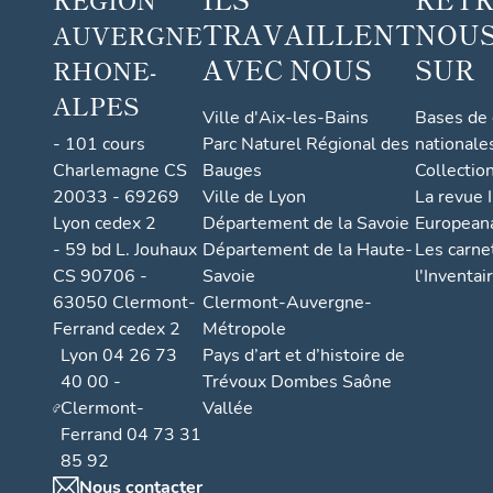
TRAVAILLENT
NOUS
AUVERGNE
AVEC NOUS
SUR
RHONE-
ALPES
Ville d'Aix-les-Bains
Bases de
- 101 cours
Parc Naturel Régional des
nationale
Charlemagne CS
Bauges
Collectio
20033 - 69269
Ville de Lyon
La revue I
Lyon cedex 2
Département de la Savoie
European
- 59 bd L. Jouhaux
Département de la Haute-
Les carne
CS 90706 -
Savoie
l'Inventai
63050 Clermont-
Clermont-Auvergne-
Ferrand cedex 2
Métropole
Lyon 04 26 73
Pays d’art et d’histoire de
40 00 -
Trévoux Dombes Saône
Clermont-
Vallée
Ferrand 04 73 31
85 92
Nous contacter