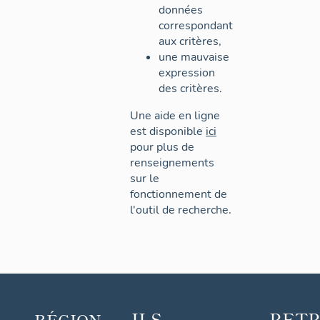
données
correspondant
aux critères,
une mauvaise
expression
des critères.
Une aide en ligne
est disponible
ici
pour plus de
renseignements
sur le
fonctionnement de
l'outil de recherche.
ILS
RET
RÉGION