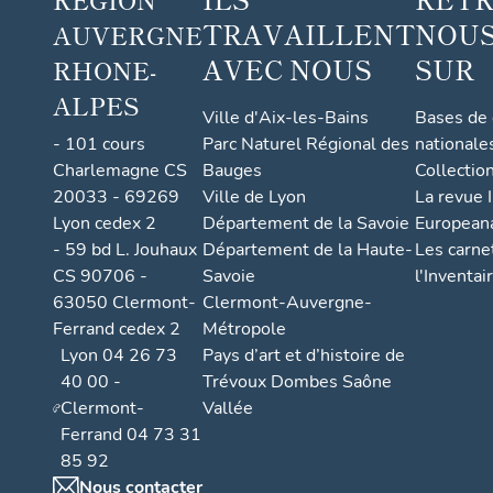
TRAVAILLENT
NOUS
AUVERGNE
AVEC NOUS
SUR
RHONE-
ALPES
Ville d'Aix-les-Bains
Bases de
- 101 cours
Parc Naturel Régional des
nationale
Charlemagne CS
Bauges
Collectio
20033 - 69269
Ville de Lyon
La revue I
Lyon cedex 2
Département de la Savoie
European
- 59 bd L. Jouhaux
Département de la Haute-
Les carne
CS 90706 -
Savoie
l'Inventai
63050 Clermont-
Clermont-Auvergne-
Ferrand cedex 2
Métropole
Lyon 04 26 73
Pays d’art et d’histoire de
40 00 -
Trévoux Dombes Saône
Clermont-
Vallée
Ferrand 04 73 31
85 92
Nous contacter