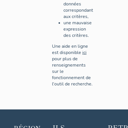
données
correspondant
aux critères,
une mauvaise
expression
des critères.
Une aide en ligne
est disponible
ici
pour plus de
renseignements
sur le
fonctionnement de
l'outil de recherche.
ILS
RET
RÉGION