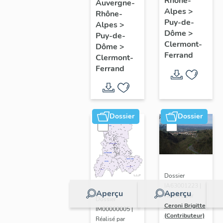
de
Rhône-
Clermont-
Auvergne-
Alpes
>
Rhône-
l'opération
Ferrand
Puy-de-
Alpes
>
ponctuelle
: les
Dôme
>
Puy-de-
"Muraille
raisons
Clermont-
Dôme
>
Ferrand
de
de
Clermont-
Ferrand
Chine"
l'étude
(de
Clermont-
Ferrand)
Dossier
Dossier
Dossier
IA63001223 |
Aperçu
Aperçu
Réalisé par
Dossier
Ceroni Brigitte
IM00000005 |
(Contributeur)
Réalisé par