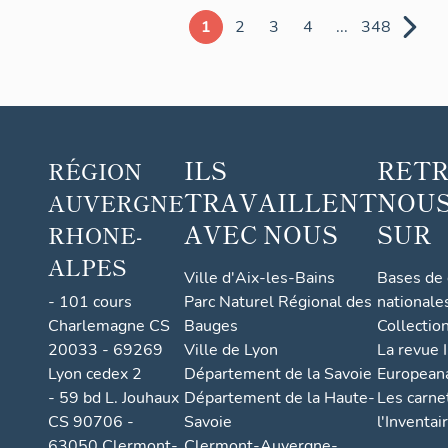
1
2
3
4
...
348
ILS
RET
RÉGION
TRAVAILLENT
NOUS
AUVERGNE
AVEC NOUS
SUR
RHONE-
ALPES
Ville d'Aix-les-Bains
Bases de
- 101 cours
Parc Naturel Régional des
nationale
Charlemagne CS
Bauges
Collectio
20033 - 69269
Ville de Lyon
La revue I
Lyon cedex 2
Département de la Savoie
European
- 59 bd L. Jouhaux
Département de la Haute-
Les carne
CS 90706 -
Savoie
l'Inventai
63050 Clermont-
Clermont-Auvergne-