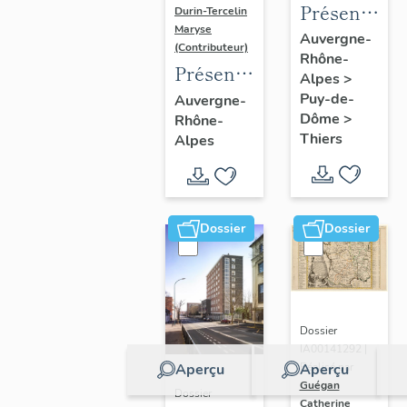
Présentatio
Durin-Tercelin
Maryse
de
Auvergne-
(Contributeur)
Rhône-
l'enquête
Présentation
Alpes
>
thématique
de
Puy-de-
Auvergne-
régionale
Dôme
>
Rhône-
l’opération
"Pentes
Thiers
Alpes
tissus et
de la
ornements
commune
liturgiques
de
en
Dossier
Dossier
Thiers"
Auvergne
Dossier
IA00141292 |
Aperçu
Aperçu
Réalisé par
Guégan
Dossier
Catherine