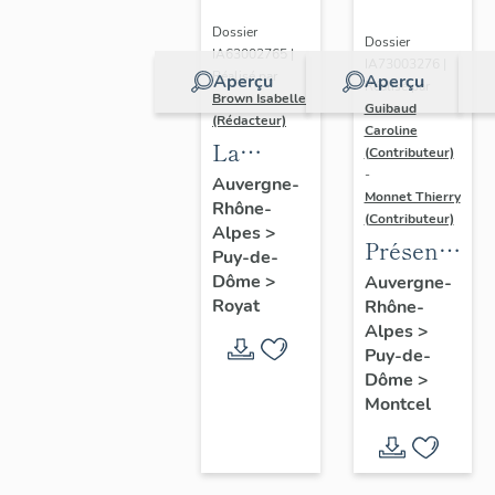
Dossier
Dossier
IA63002765 |
IA73003276 |
Réalisé par
Aperçu
Aperçu
Réalisé par
Brown Isabelle
Guibaud
(Rédacteur)
Caroline
La
(Contributeur)
-
station
Auvergne-
Monnet Thierry
Rhône-
thermale
(Contributeur)
Alpes
>
de
Présentatio
Puy-de-
Royat-
de la
Dôme
>
Auvergne-
Chamalières
Royat
Rhône-
commune
Alpes
>
de
Puy-de-
Montcel
Dôme
>
Montcel