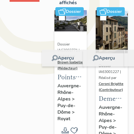
affichés
Dossier
Dossier
Dossier
IA63002771 |
Réalisé par
Aperçu
Aperçu
Brown Isabelle
Dossier
(Rédacteur)
IA63001227 |
Points
Réalisé par
de vue
Ceroni Brigitte
Auvergne-
(Contributeur)
Rhône-
sur le
Demeures
Alpes
>
paysage
Puy-de-
en site
Auvergne-
thermal
Dôme
>
Rhône-
de pente
Royat
Alpes
>
Puy-de-
Dôme
>