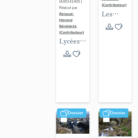
IA00141405 |
(Contributeur)
Réalisé par
Les
Renaud-
Morand
collèges
Bénédicte
jésuites
(Contributeur)
d'Ancien
Lycées
Régime
publics
(1556-
en
1763)
espace
dans la
urbain
région
(1802-
Auvergne-
1988)
Rhône-
Alpes
Dossier
Dossier
(DOSSIER
EN
COURS)