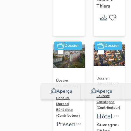
Thiers
Dossier
Dossier
Dossier
Dossier
IA63002450 |
IA63002574 |
Réalisé par
Aperçu
Aperçu
Réalisé par
Laurent
Renaud-
Christophe
Morand
(Contributeur)
Bénédicte
Hôtel-
(Contributeur)
Présentation
Dieu de
Auvergne-