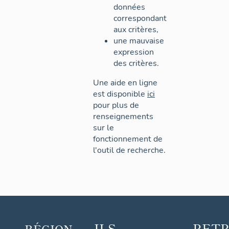
données
correspondant
aux critères,
une mauvaise
expression
des critères.
Une aide en ligne
est disponible
ici
pour plus de
renseignements
sur le
fonctionnement de
l'outil de recherche.
ILS
RET
RÉGION