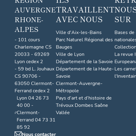
TRAVAILLENT
NOUS
AUVERGNE
AVEC NOUS
SUR
RHONE-
ALPES
Ville d'Aix-les-Bains
Bases de
- 101 cours
Parc Naturel Régional des
nationale
Charlemagne CS
Bauges
Collectio
20033 - 69269
Ville de Lyon
La revue I
Lyon cedex 2
Département de la Savoie
European
- 59 bd L. Jouhaux
Département de la Haute-
Les carne
CS 90706 -
Savoie
l'Inventai
63050 Clermont-
Clermont-Auvergne-
Ferrand cedex 2
Métropole
Lyon 04 26 73
Pays d’art et d’histoire de
40 00 -
Trévoux Dombes Saône
Clermont-
Vallée
Ferrand 04 73 31
85 92
Nous contacter