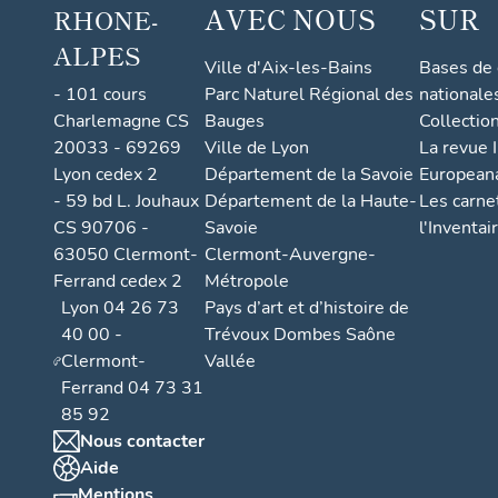
AVEC NOUS
SUR
RHONE-
ALPES
Ville d'Aix-les-Bains
Bases de
- 101 cours
Parc Naturel Régional des
nationale
Charlemagne CS
Bauges
Collectio
20033 - 69269
Ville de Lyon
La revue I
Lyon cedex 2
Département de la Savoie
European
- 59 bd L. Jouhaux
Département de la Haute-
Les carne
CS 90706 -
Savoie
l'Inventai
63050 Clermont-
Clermont-Auvergne-
Ferrand cedex 2
Métropole
Lyon 04 26 73
Pays d’art et d’histoire de
40 00 -
Trévoux Dombes Saône
Clermont-
Vallée
Ferrand 04 73 31
85 92
Nous contacter
Aide
Mentions