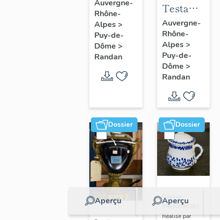
à joues
Auvergne-
Testament
Rhône-
n° 2
politique
Auvergne-
Alpes
>
Rhône-
de
Puy-de-
Alpes
>
Dôme
>
Philippe
Puy-de-
Randan
d'Orléans,
Dôme
>
comte de
Randan
Paris
Dossier
Dossier
Dossier
Aperçu
Aperçu
IM63009830 |
Réalisé par