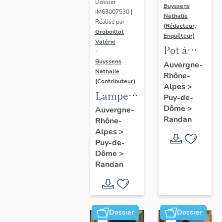
Dossier
Buyssens
IM63007530 |
Nathalie
Réalisé par
(Rédacteur,
Groboillot
Enquêteur)
Valérie
Pot à
-
crème n°
Buyssens
Auvergne-
Nathalie
Rhône-
3
(Contributeur)
Alpes
>
Lampe à
Puy-de-
pétrole
Dôme
>
Auvergne-
Randan
Rhône-
n° 1
Alpes
>
Puy-de-
Dôme
>
Randan
Dossier
Dossier