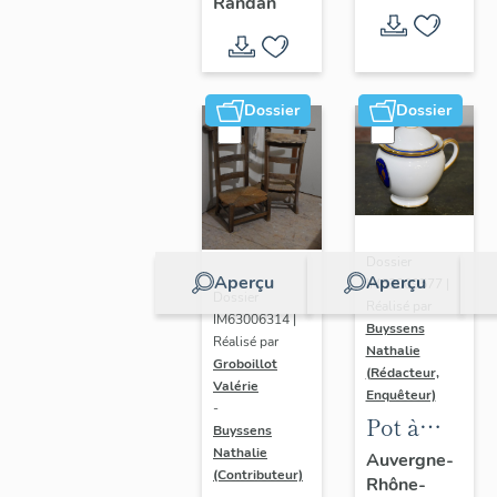
- " La
Randan
prière de
Marie-
Amélie "
Dossier
Dossier
Dossier
Aperçu
Aperçu
IM63009577 |
Dossier
Réalisé par
IM63006314 |
Buyssens
Réalisé par
Nathalie
Groboillot
(Rédacteur,
Valérie
Enquêteur)
-
Pot à
Buyssens
crème n°
Nathalie
Auvergne-
(Contributeur)
Rhône-
2