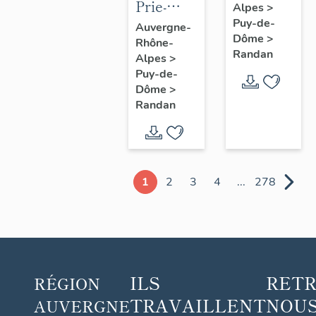
Prie-
Alpes
>
Dieu n° 1
Puy-de-
Auvergne-
Dôme
>
Rhône-
Randan
Alpes
>
Puy-de-
Dôme
>
Randan
1
2
3
4
...
278
ILS
RET
RÉGION
TRAVAILLENT
NOUS
AUVERGNE