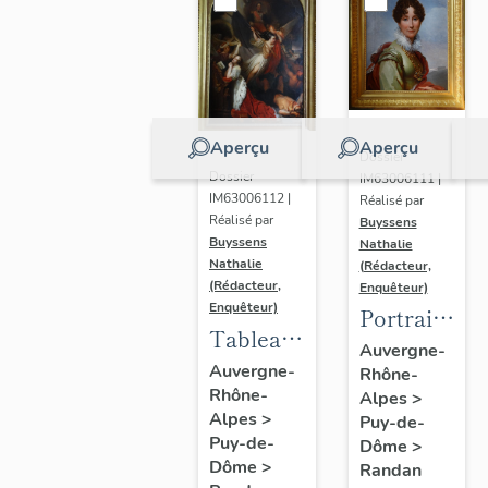
Aperçu
Aperçu
Dossier
Dossier
IM63006111 |
IM63006112 |
Réalisé par
Réalisé par
Buyssens
Buyssens
Nathalie
Nathalie
(Rédacteur,
(Rédacteur,
Enquêteur)
Enquêteur)
Portrait
Tableau
d'Adélaïde
Auvergne-
d'Eugène
Auvergne-
Rhône-
d'Orléans,
Rhône-
Romain
Alpes
>
d'après
Alpes
>
Puy-de-
Van
François
Puy-de-
Dôme
>
Maldeghem
Gérard
Dôme
>
Randan