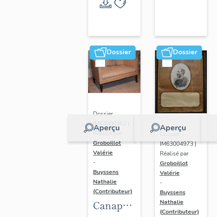
Randan
Dossier
Dossier
Dossier
IM63006362 |
Aperçu
Aperçu
Réalisé par
Dossier
Groboillot
IM63004973 |
Valérie
Réalisé par
-
Groboillot
Buyssens
Valérie
Nathalie
-
(Contributeur)
Buyssens
Nathalie
Canapé
(Contributeur)