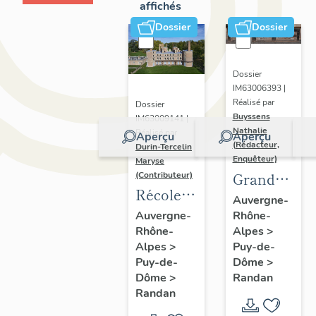
affichés
Dossier
Dossier
Dossier
IM63006393 |
Réalisé par
Dossier
Buyssens
IM63009141 |
Nathalie
Réalisé par
Aperçu
Aperçu
(Rédacteur,
Durin-Tercelin
Enquêteur)
Maryse
Grand
(Contributeur)
Récolement-
potager
Auvergne-
inventaire
Rhône-
Auvergne-
Alpes
>
Rhône-
du fonds
Puy-de-
Alpes
>
mobilier
Dôme
>
Puy-de-
du
Randan
Dôme
>
domaine
Randan
royal de