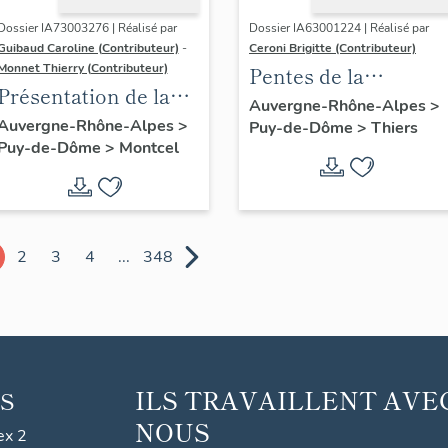
Dossier IA73003276 | Réalisé par
Dossier IA63001224 | Réalisé par
Guibaud Caroline (Contributeur)
-
Ceroni Brigitte (Contributeur)
Monnet Thierry (Contributeur)
Pentes de la
Présentation de la
commune de Thiers
Auvergne-Rhône-Alpes
>
commune de
Auvergne-Rhône-Alpes
>
Puy-de-Dôme
>
Thiers
Puy-de-Dôme
>
Montcel
Montcel
2
3
4
...
348
ILS TRAVAILLENT AVE
S
NOUS
ex 2