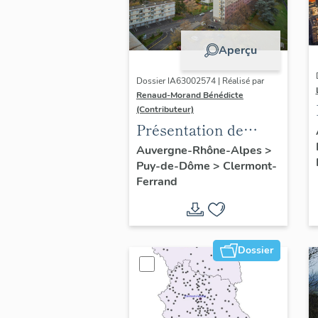
Aperçu
Dossier IA63002574 | Réalisé par
Renaud-Morand Bénédicte
(Contributeur)
Présentation de
l'opération
Auvergne-Rhône-Alpes
>
Puy-de-Dôme
>
Clermont-
ponctuelle "Muraille
Ferrand
de Chine" (de
Clermont-Ferrand)
Dossier