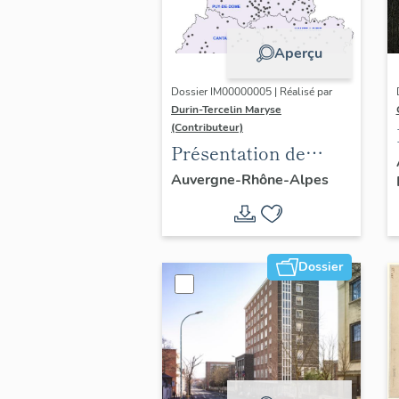
Aperçu
Dossier IM00000005 | Réalisé par
Durin-Tercelin Maryse
(Contributeur)
Présentation de
l’opération tissus et
Auvergne-Rhône-Alpes
ornements
liturgiques en
Auvergne
Dossier