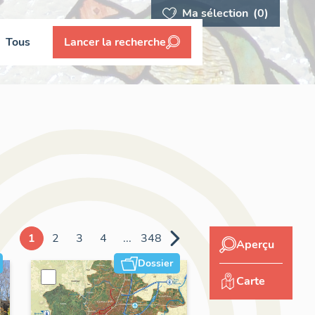
Ma sélection
(0)
Tous
Lancer la recherche
1
2
3
4
...
348
Aperçu
Dossier
Carte