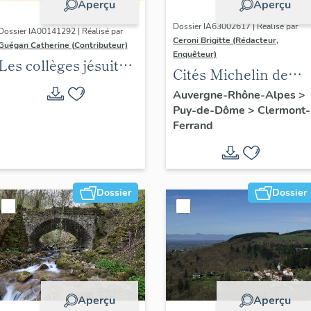
Aperçu
Aperçu
Dossier IA63002617 | Réalisé par
Dossier IA00141292 | Réalisé par
Ceroni Brigitte (Rédacteur,
Guégan Catherine (Contributeur)
Enquêteur)
Les collèges jésuites
Cités Michelin de
d'Ancien Régime
l'agglomération
Auvergne-Rhône-Alpes
>
(1556-1763) dans la
Puy-de-Dôme
>
Clermont-
clermontoise
région Auvergne-
Ferrand
Rhône-Alpes
(DOSSIER EN
COURS)
Dossier
Dossier
Aperçu
Aperçu