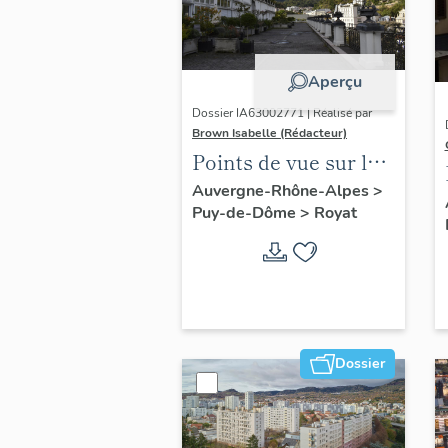
Aperçu
Dossier IA63002771 | Réalisé par
Brown Isabelle (Rédacteur)
Points de vue sur le
paysage thermal
Auvergne-Rhône-Alpes
>
Puy-de-Dôme
>
Royat
Dossier