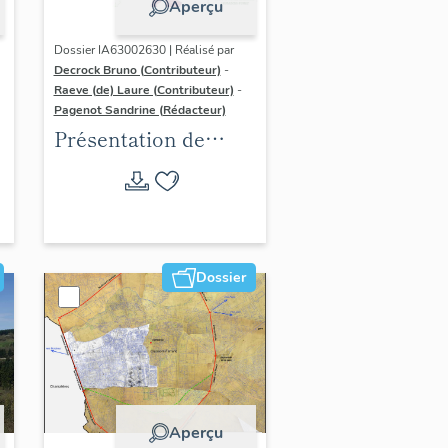
Aperçu
Dossier IA63002630 | Réalisé par
Decrock Bruno (Contributeur)
-
Raeve (de) Laure (Contributeur)
-
Pagenot Sandrine (Rédacteur)
Présentation de
l'aire d'étude de
l'inventaire du
patrimoine viticole
de Clermont-
Auvergne-Métropole
Dossier
Aperçu