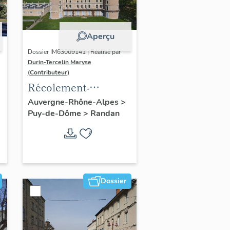
Aperçu
Dossier IM63009141 | Réalisé par
Durin-Tercelin Maryse
(Contributeur)
Récolement-
inventaire du fonds
Auvergne-Rhône-Alpes
>
Puy-de-Dôme
>
Randan
mobilier du domaine
royal de Randan
Dossier