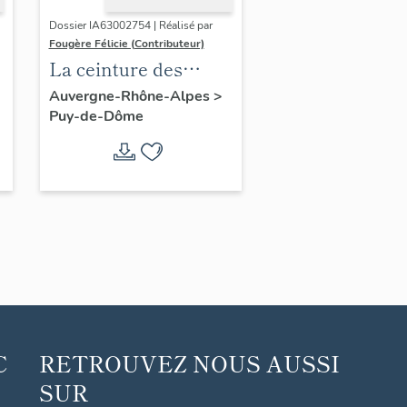
Dossier IA63002754 | Réalisé par
Fougère Félicie (Contributeur)
La ceinture des
boulevards de
Auvergne-Rhône-Alpes
>
Puy-de-Dôme
Clermont-Ferrand
C
RETROUVEZ NOUS AUSSI
SUR