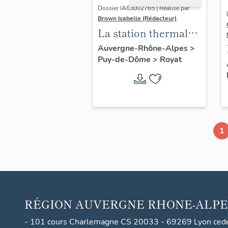
Dossier IA63002765 | Réalisé par
Brown Isabelle (Rédacteur)
La station thermale
de Royat-
Auvergne-Rhône-Alpes
>
Puy-de-Dôme
>
Royat
Chamalières
1
RÉGION
AUVERGNE RHONE-ALPE
- 101 cours Charlemagne CS 20033 - 69269 Lyon ced