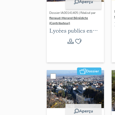
Aperçu
Dossier IA00141405 | Réalisé par
Renaud-Morand Bénédicte
(Contributeur)
Lycées publics en
espace urbain (1802-
1988)
Dossier
Aperçu