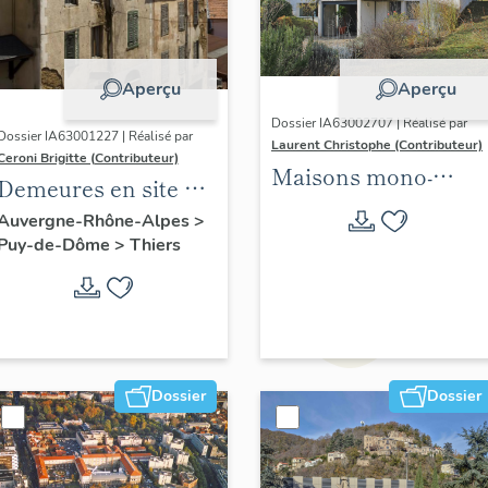
Aperçu
Aperçu
Dossier IA63002707 | Réalisé par
Dossier IA63001227 | Réalisé par
Laurent Christophe (Contributeur)
Ceroni Brigitte (Contributeur)
Maisons mono-
Demeures en site de
familiales
pente
Auvergne-Rhône-Alpes
>
singulières des
Puy-de-Dôme
>
Thiers
années 1945-1975
situées sur les 21
communes de
Clermont Auvergne
métropole. 2021-2024.
Dossier
Dossier