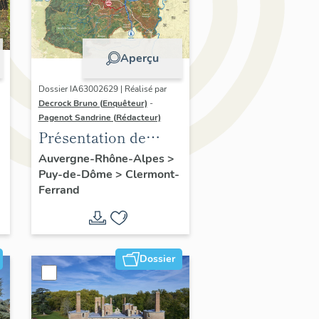
Aperçu
Dossier IA63002629 | Réalisé par
Decrock Bruno (Enquêteur)
-
Pagenot Sandrine (Rédacteur)
Présentation de
l'opération
Auvergne-Rhône-Alpes
>
Puy-de-Dôme
>
Clermont-
d'inventaire du
Ferrand
patrimoine viticole
du territoire de
Clermont-Auvergne-
Métropole
Dossier