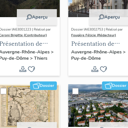
Aperçu
Aperçu
Dossier IA63001223 | Réalisé par
Dossier IA63002753 | Réalisé par
Ceroni Brigitte (Contributeur)
Fougère Félicie (Rédacteur)
Présentation de
Présentation de
l'enquête thématique
l'opération
Auvergne-Rhône-Alpes
>
Auvergne-Rhône-Alpes
>
Puy-de-Dôme
>
Thiers
Puy-de-Dôme
régionale "Pentes de
d'inventaire des
la commune de
boulevards de
Thiers"
ceinture de
Clermont-Ferrand
Dossier
Dossier