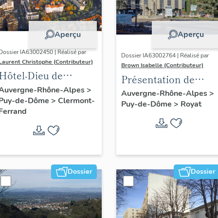
Aperçu
Aperçu
Dossier IA63002450 | Réalisé par
Dossier IA63002764 | Réalisé par
Laurent Christophe (Contributeur)
Brown Isabelle (Contributeur)
Hôtel-Dieu de
Présentation de
Clermont-Ferrand :
Auvergne-Rhône-Alpes
>
l'opération
Auvergne-Rhône-Alpes
>
Puy-de-Dôme
>
Clermont-
les raisons de l'étude
Puy-de-Dôme
>
Royat
d'inventaire de la
Ferrand
station thermale de
Royat-Chamalières
Dossier
Dossier