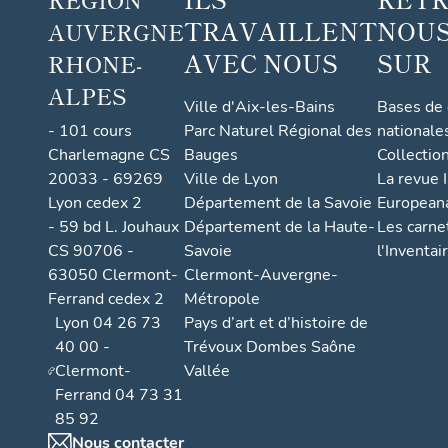
TRAVAILLENT
NOUS
AUVERGNE
AVEC NOUS
SUR
RHONE-
ALPES
Ville d'Aix-les-Bains
Bases de
- 101 cours
Parc Naturel Régional des
nationale
Charlemagne CS
Bauges
Collectio
20033 - 69269
Ville de Lyon
La revue I
Lyon cedex 2
Département de la Savoie
European
- 59 bd L. Jouhaux
Département de la Haute-
Les carne
CS 90706 -
Savoie
l'Inventai
63050 Clermont-
Clermont-Auvergne-
Ferrand cedex 2
Métropole
Lyon 04 26 73
Pays d’art et d’histoire de
40 00 -
Trévoux Dombes Saône
Clermont-
Vallée
Ferrand 04 73 31
85 92
Nous contacter