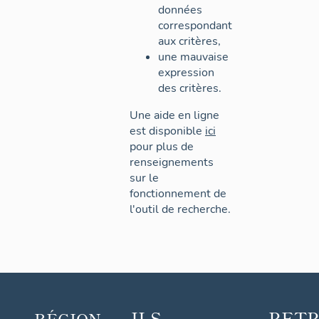
données
correspondant
aux critères,
une mauvaise
expression
des critères.
Une aide en ligne
est disponible
ici
pour plus de
renseignements
sur le
fonctionnement de
l'outil de recherche.
ILS
RET
RÉGION