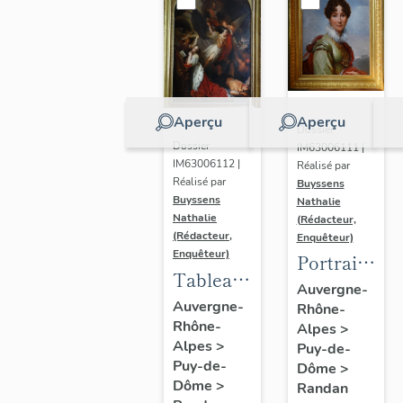
Aperçu
Aperçu
Dossier
Dossier
IM63006111 |
IM63006112 |
Réalisé par
Réalisé par
Buyssens
Buyssens
Nathalie
Nathalie
(Rédacteur,
(Rédacteur,
Enquêteur)
Enquêteur)
Portrait
Tableau
d'Adélaïde
Auvergne-
d'Eugène
Auvergne-
Rhône-
d'Orléans,
Rhône-
Romain
Alpes
>
d'après
Alpes
>
Puy-de-
Van
François
Puy-de-
Dôme
>
Maldeghem
Gérard
Dôme
>
Randan