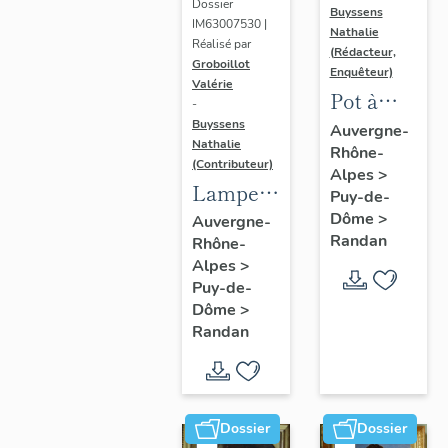
Dossier
Buyssens
IM63007530 |
Nathalie
Réalisé par
(Rédacteur,
Groboillot
Enquêteur)
Valérie
Pot à
-
crème n°
Buyssens
Auvergne-
Nathalie
Rhône-
3
(Contributeur)
Alpes
>
Lampe à
Puy-de-
pétrole
Dôme
>
Auvergne-
Randan
Rhône-
n° 1
Alpes
>
Puy-de-
Dôme
>
Randan
Dossier
Dossier