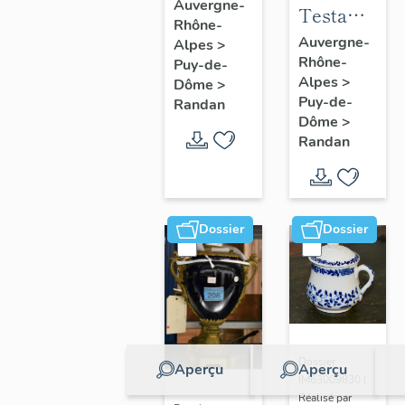
à joues
Auvergne-
Testament
Rhône-
n° 2
politique
Auvergne-
Alpes
>
Rhône-
de
Puy-de-
Alpes
>
Dôme
>
Philippe
Puy-de-
Randan
d'Orléans,
Dôme
>
comte de
Randan
Paris
Dossier
Dossier
Dossier
Aperçu
Aperçu
IM63009830 |
Réalisé par