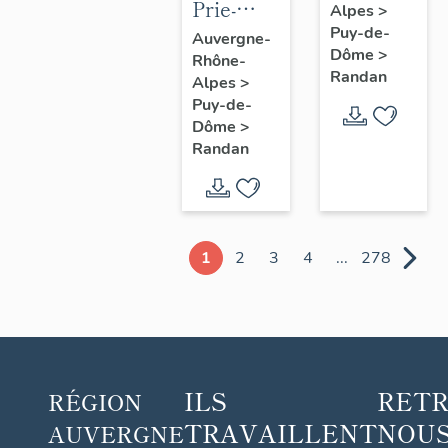
Prie-
Alpes
>
Dieu n° 1
Puy-de-
Auvergne-
Dôme
>
Rhône-
Randan
Alpes
>
Puy-de-
Dôme
>
Randan
1
2
3
4
...
278
ILS
RET
RÉGION
TRAVAILLENT
NOUS
AUVERGNE