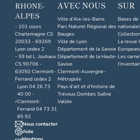
AVEC NOUS
SUR
RHONE-
ALPES
Ville d'Aix-les-Bains
Bases de
- 101 cours
Parc Naturel Régional des
nationale
Charlemagne CS
Bauges
Collectio
20033 - 69269
Ville de Lyon
La revue I
Lyon cedex 2
Département de la Savoie
European
- 59 bd L. Jouhaux
Département de la Haute-
Les carne
CS 90706 -
Savoie
l'Inventai
63050 Clermont-
Clermont-Auvergne-
Ferrand cedex 2
Métropole
Lyon 04 26 73
Pays d’art et d’histoire de
40 00 -
Trévoux Dombes Saône
Clermont-
Vallée
Ferrand 04 73 31
85 92
Nous contacter
Aide
Mentions