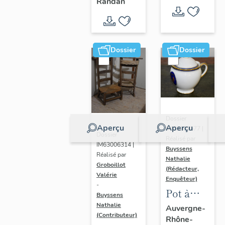
- " La
Randan
prière de
Marie-
Amélie "
Dossier
Dossier
Dossier
Aperçu
Aperçu
IM63009577 |
Dossier
Réalisé par
IM63006314 |
Buyssens
Réalisé par
Nathalie
Groboillot
(Rédacteur,
Valérie
Enquêteur)
-
Pot à
Buyssens
crème n°
Nathalie
Auvergne-
(Contributeur)
Rhône-
2