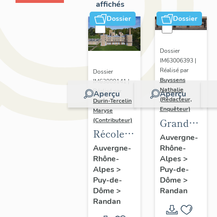
affichés
Dossier
Dossier
Dossier
IM63006393 |
Réalisé par
Dossier
Buyssens
IM63009141 |
Nathalie
Réalisé par
Aperçu
Aperçu
(Rédacteur,
Durin-Tercelin
Enquêteur)
Maryse
Grand
(Contributeur)
Récolement-
potager
Auvergne-
inventaire
Rhône-
Auvergne-
Alpes
>
Rhône-
du fonds
Puy-de-
Alpes
>
mobilier
Dôme
>
Puy-de-
du
Randan
Dôme
>
domaine
Randan
royal de