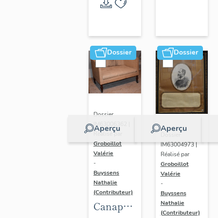
Randan
Dossier
Dossier
Dossier
IM63006362 |
Aperçu
Aperçu
Réalisé par
Dossier
Groboillot
IM63004973 |
Valérie
Réalisé par
-
Groboillot
Buyssens
Valérie
Nathalie
-
(Contributeur)
Buyssens
Nathalie
Canapé
(Contributeur)