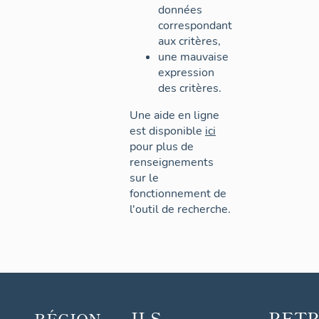
données
correspondant
aux critères,
une mauvaise
expression
des critères.
Une aide en ligne
est disponible
ici
pour plus de
renseignements
sur le
fonctionnement de
l'outil de recherche.
ILS
RET
RÉGION