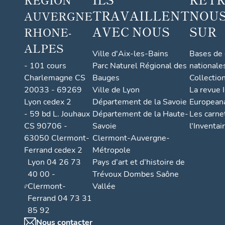
TRAVAILLENT
NOUS
AUVERGNE
AVEC NOUS
SUR
RHONE-
ALPES
Ville d'Aix-les-Bains
Bases de
- 101 cours
Parc Naturel Régional des
nationale
Charlemagne CS
Bauges
Collectio
20033 - 69269
Ville de Lyon
La revue I
Lyon cedex 2
Département de la Savoie
European
- 59 bd L. Jouhaux
Département de la Haute-
Les carne
CS 90706 -
Savoie
l'Inventai
63050 Clermont-
Clermont-Auvergne-
Ferrand cedex 2
Métropole
Lyon 04 26 73
Pays d’art et d’histoire de
40 00 -
Trévoux Dombes Saône
Clermont-
Vallée
Ferrand 04 73 31
85 92
Nous contacter