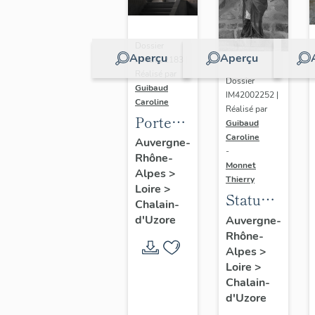
Dossier
Aperçu
Aperçu
IM42002183 |
Réalisé par
Dossier
Guibaud
IM42002252 |
Caroline
Réalisé par
Porte
Guibaud
haute et
Caroline
Auvergne-
-
Rhône-
vantaux
Monnet
Alpes
>
de la
Thierry
Loire
>
Statue :
grande
Chalain-
saint
salle
d'Uzore
Auvergne-
Rhône-
Didier
Alpes
>
Loire
>
Chalain-
d'Uzore