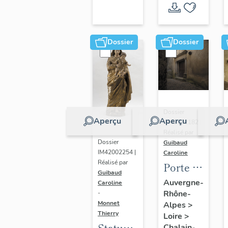
Dossier
Dossier
Dossier
Aperçu
Aperçu
IM42002182 |
Réalisé par
Dossier
Guibaud
IM42002254 |
Caroline
Réalisé par
Porte et
Guibaud
vantaux
Auvergne-
Caroline
Rhône-
de la
-
Monnet
Alpes
>
grande
Thierry
Loire
>
salle
Statue :
Chalain-