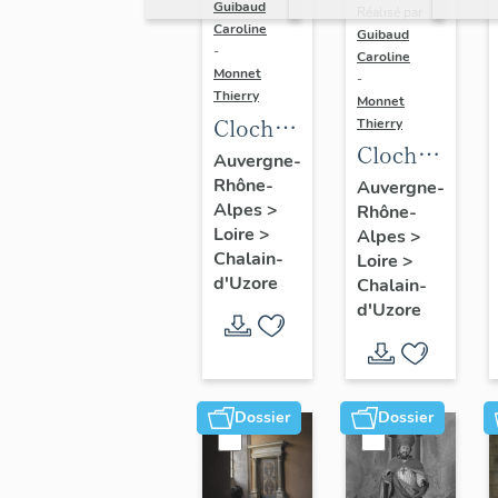
Guibaud
Réalisé par
Caroline
Guibaud
-
Caroline
Monnet
-
Thierry
Monnet
Cloche :
Thierry
Cloche
Françoise
Auvergne-
(n°1)
Rhône-
Yvonne
Auvergne-
Alpes
>
Rhône-
(n°2)
Loire
>
Alpes
>
Chalain-
Loire
>
d'Uzore
Chalain-
d'Uzore
Dossier
Dossier