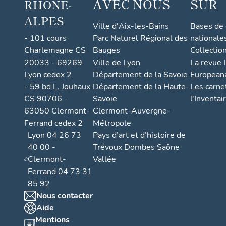
AVEC NOUS
SUR
RHONE-
ALPES
Ville d'Aix-les-Bains
Bases de
- 101 cours
Parc Naturel Régional des
nationale
Charlemagne CS
Bauges
Collectio
20033 - 69269
Ville de Lyon
La revue I
Lyon cedex 2
Département de la Savoie
European
- 59 bd L. Jouhaux
Département de la Haute-
Les carne
CS 90706 -
Savoie
l'Inventai
63050 Clermont-
Clermont-Auvergne-
Ferrand cedex 2
Métropole
Lyon 04 26 73
Pays d’art et d’histoire de
40 00 -
Trévoux Dombes Saône
Clermont-
Vallée
Ferrand 04 73 31
85 92
Nous contacter
Aide
Mentions