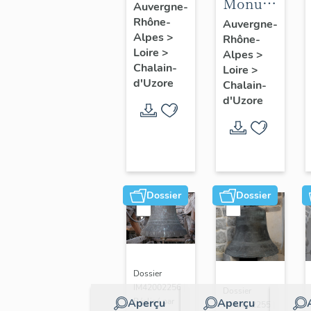
Monument
(n°3)
Auvergne-
aux
Rhône-
Auvergne-
Alpes
>
Rhône-
morts
Loire
>
Alpes
>
Chalain-
Loire
>
d'Uzore
Chalain-
d'Uzore
Dossier
Dossier
Dossier
IM42002256 |
Dossier
Aperçu
Aperçu
Réalisé par
IM42002255 |