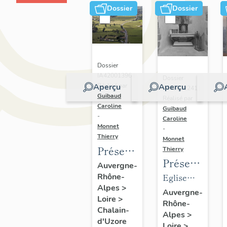
Dossier
Dossier
Dossier
IA42001396 |
Dossier
Aperçu
Réalisé par
Aperçu
IM42002241 |
Guibaud
Réalisé par
Caroline
Guibaud
-
Caroline
Monnet
-
Thierry
Monnet
Présentation
Thierry
Présentation
de la
Auvergne-
du
Rhône-
Eglise
commune
Alpes
>
mobilier
paroissiale
de
Auvergne-
Loire
>
Rhône-
de
Saint-
Chalain-
Chalain-
Alpes
>
l'église
Didier
d'Uzore
d'Uzore
Loire
>