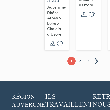
d'Uzore
Vierge
Auvergne-
Rhône-
à
Alpes
>
l'Enfant
Loire
>
Jésus
Chalain-
d'Uzore
1
2
3
ILS
RET
RÉGION
TRAVAILLENT
NOUS
AUVERGNE