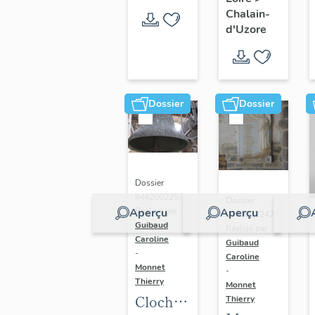
paroissiale
Chalain-
Saint-
d'Uzore
Didier
Dossier
Dossier
Dossier
IM42002257 |
Dossier
Aperçu
Aperçu
Réalisé par
IM42002242 |
Guibaud
Réalisé par
Caroline
Guibaud
-
Caroline
Monnet
-
Thierry
Monnet
Cloche :
Thierry