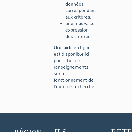
données
correspondant
aux critères,
une mauvaise
expression
des critères.
Une aide en ligne
est disponible
ici
pour plus de
renseignements
sur le
fonctionnement de
l'outil de recherche.
ILS
RET
RÉGION