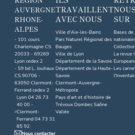
TRAVAILLENT
NOUS
AUVERGNE
AVEC NOUS
SUR
RHONE-
ALPES
Ville d'Aix-les-Bains
Bases de
- 101 cours
Parc Naturel Régional des
nationale
Charlemagne CS
Bauges
Collectio
20033 - 69269
Ville de Lyon
La revue I
Lyon cedex 2
Département de la Savoie
European
- 59 bd L. Jouhaux
Département de la Haute-
Les carne
CS 90706 -
Savoie
l'Inventai
63050 Clermont-
Clermont-Auvergne-
Ferrand cedex 2
Métropole
Lyon 04 26 73
Pays d’art et d’histoire de
40 00 -
Trévoux Dombes Saône
Clermont-
Vallée
Ferrand 04 73 31
85 92
Nous contacter