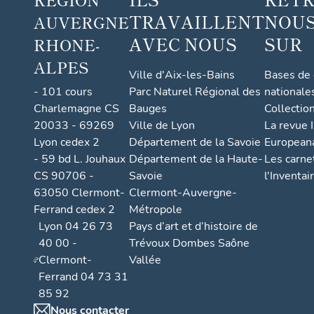
TRAVAILLENT
NOUS
AUVERGNE
AVEC NOUS
SUR
RHONE-
ALPES
Ville d'Aix-les-Bains
Bases de
- 101 cours
Parc Naturel Régional des
nationale
Charlemagne CS
Bauges
Collectio
20033 - 69269
Ville de Lyon
La revue I
Lyon cedex 2
Département de la Savoie
European
- 59 bd L. Jouhaux
Département de la Haute-
Les carne
CS 90706 -
Savoie
l'Inventai
63050 Clermont-
Clermont-Auvergne-
Ferrand cedex 2
Métropole
Lyon 04 26 73
Pays d’art et d’histoire de
40 00 -
Trévoux Dombes Saône
Clermont-
Vallée
Ferrand 04 73 31
85 92
Nous contacter