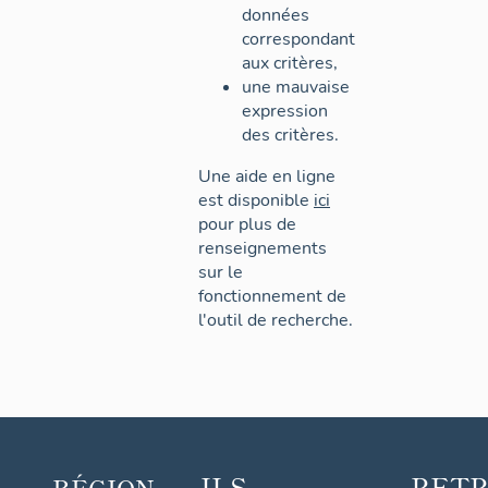
données
correspondant
aux critères,
une mauvaise
expression
des critères.
Une aide en ligne
est disponible
ici
pour plus de
renseignements
sur le
fonctionnement de
l'outil de recherche.
ILS
RET
RÉGION