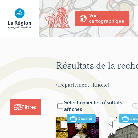
Vue
cartographique
Résultats de la rec
(Département : Rhône)
Sélectionner les résultats
Filtres
affichés
Dossier
Dos