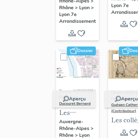
"Saint-
Rhône-Alpes
>
Lyon 7e
Rhône
>
Lyon
>
André"
Arrondisse
Lyon 7e
(Lyon 7e
Arrondissement
Dossier
Dos
Dossier IA69002688 |
Dossier IA0014
Réalisé par
Aperçu
Aperçu
Réalisé par
Ducouret Bernard
Guégan Cather
Les
(Contributeur)
Les coll
maisons du
Auvergne-
jésuites
Rhône-Alpes
>
quartier
Rhône
>
Lyon
d'Ancien