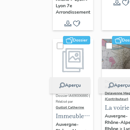
Guillotière
Lyon 7e
Arrondissement
Dossier
Dos
Dossier IA6900
Aperçu
Aperçu
Réalisé par
Delavenne Mag
Dossier IA69006880 |
(Contributeur)
Réalisé par
La voirie
Guillot Catherine
secteur
Immeubles,
Auvergne-
Rhône-Alp
d'étude
maisons
Auvergne-
Rhône
>
Ly