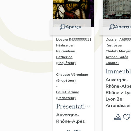
Aperçu
Aperçu
Dossier IM00000001 |
Dossier IA6900
Réalisé par
Réalisé par
Pairaudeau
Chalabi Maryan
Catherine
Archer-Galéa
(Enquêteur)
Chantal
-
Immeubl
Chausse Véronique
Auvergne-
(Enquêteur)
Rhône-Alp
-
Rhône
>
Ly
Bellet Jérôme
(Rédacteur)
Lyon 2e
Présentation
Arrondisse
de
Auvergne-
Rhône-Alpes
l'opération
d'inventaire