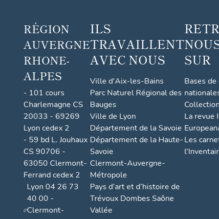
ILS
RET
RÉGION
TRAVAILLENT
NOUS
AUVERGNE
AVEC NOUS
SUR
RHONE-
ALPES
Ville d'Aix-les-Bains
Bases de
- 101 cours
Parc Naturel Régional des
nationale
Charlemagne CS
Bauges
Collectio
20033 - 69269
Ville de Lyon
La revue I
Lyon cedex 2
Département de la Savoie
European
- 59 bd L. Jouhaux
Département de la Haute-
Les carne
CS 90706 -
Savoie
l'Inventai
63050 Clermont-
Clermont-Auvergne-
Ferrand cedex 2
Métropole
Lyon 04 26 73
Pays d’art et d’histoire de
40 00 -
Trévoux Dombes Saône
Clermont-
Vallée