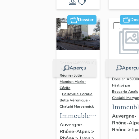
du vitrail
ancien de
Dossier
Dos
Rhône-
Alpes
(corpus
vitrearum)
Dossier IA69005010 |
Aperçu
Aperçu
Réalisé par
Régnier Julie
-
Dossier IA6900
Mandon Marie-
Réalisé par
Cécile
Beccaria Anaïs
-
Belleville Coralie
-
Chalabi Maryan
Belle Véronique
-
Immeubl
Chalabi Maryannick
Immeubles
des Ann
Auvergne-
Rhône-Alp
du secteur
Trente de
Auvergne-
Rhône
>
Ly
Rhône-Alpes
>
d'étude La
rive gau
Rhône
>
Lyon
>