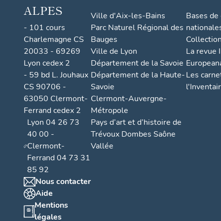
ALPES
Ville d'Aix-les-Bains
Bases de
- 101 cours
Parc Naturel Régional des
nationale
Charlemagne CS
Bauges
Collectio
20033 - 69269
Ville de Lyon
La revue I
Lyon cedex 2
Département de la Savoie
European
- 59 bd L. Jouhaux
Département de la Haute-
Les carne
CS 90706 -
Savoie
l'Inventai
63050 Clermont-
Clermont-Auvergne-
Ferrand cedex 2
Métropole
Lyon 04 26 73
Pays d’art et d’histoire de
40 00 -
Trévoux Dombes Saône
Clermont-
Vallée
Ferrand 04 73 31
85 92
Nous contacter
Aide
Mentions
légales