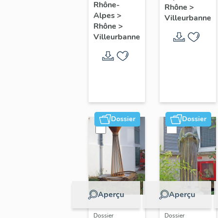
: Rose des
Rhône-
du Lycée
Alfred-de-
Rhône
>
vents
Alpes
>
Villeurbanne
Alfred de
Musset
Rhône
>
Musset
Villeurbanne
Dossier
Dossier
Aperçu
Aperçu
Dossier
Dossier