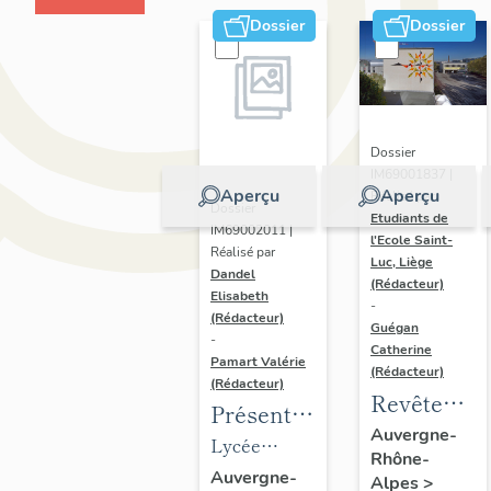
Dossier
Dossier
Dossier
IM69001837 |
Aperçu
Aperçu
Réalisé par
Dossier
Etudiants de
IM69002011 |
l'Ecole Saint-
Réalisé par
Luc, Liège
Dandel
(Rédacteur)
Elisabeth
-
(Rédacteur)
Guégan
-
Catherine
Pamart Valérie
(Rédacteur)
(Rédacteur)
Revêtemen
Présentation
mural
Auvergne-
des 1%
Lycée
Rhône-
(mosaïque)
artistique
professionnel
Auvergne-
Alpes
>