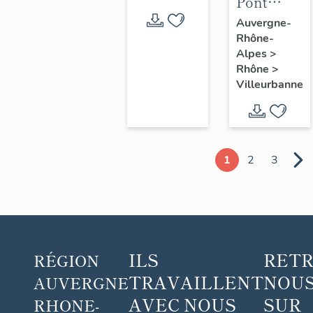
Pont
routier
Auvergne-
Rhône-
Raymond
Alpes
>
Poincaré
Rhône
>
Villeurbanne
1
2
3
ILS
RET
RÉGION
TRAVAILLENT
NOUS
AUVERGNE
AVEC NOUS
SUR
RHONE-