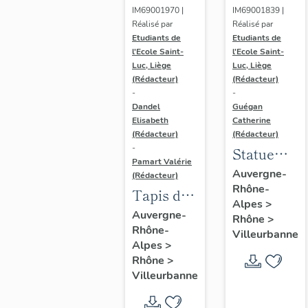
IM69001970 |
IM69001839 |
Réalisé par
Réalisé par
Etudiants de
Etudiants de
l'Ecole Saint-
l'Ecole Saint-
Luc, Liège
Luc, Liège
(Rédacteur)
(Rédacteur)
-
-
Dandel
Guégan
Elisabeth
Catherine
(Rédacteur)
(Rédacteur)
-
Statue
Pamart Valérie
(ronde-
Auvergne-
(Rédacteur)
Rhône-
bosse) :
Tapis de
Alpes
>
Jeune
sol et
Auvergne-
Rhône
>
fille à la
Rhône-
siège
Villeurbanne
Alpes
>
colombe
Rhône
>
Villeurbanne