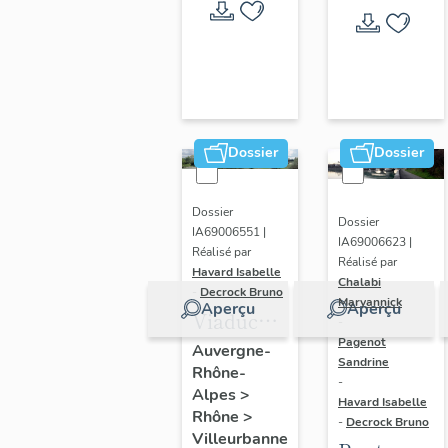
l'usine
entrelacer,
Dorures
machine
Luois
à meuler
Mathieu
de l'usine
Industrie
Dorures
Dossier
Dossier
Louis
Mathieu
Industrie
Dossier
Dossier
IA69006551 |
IA69006623 |
Réalisé par
Réalisé par
Havard Isabelle
Chalabi
-
Decrock Bruno
Maryannick
Aperçu
Aperçu
Viaduc
-
routier
Pagenot
Auvergne-
Sandrine
Rhône-
-
Alpes
>
Havard Isabelle
Rhône
>
-
Decrock Bruno
Villeurbanne