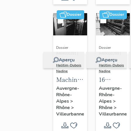
Dossier
Dossier
Dossier
Dossier
IM69000291 |
IM69000289 |
Aperçu
Aperçu
Réalisé par
Réalisé par
Halitim-Dubois
Halitim-Dubois
Nadine
Nadine
Machines
16
à
machines
Auvergne-
Auvergne-
Rhône-
Rhône-
entrelacer,
à bobiner,
Alpes
>
Alpes
>
machine
8
Rhône
>
Rhône
>
à bobiner,
machines
Villeurbanne
Villeurbanne
machine
à
à
assembler,