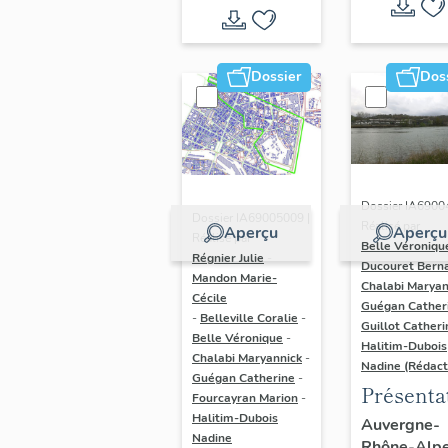
Dossier
Dos
Dossier IA6900
Dossier IA69005009 |
Réalisé par
Aperçu
Aperçu
Réalisé par
Belle Véroniqu
Régnier Julie
-
Ducouret Bern
Mandon Marie-
Chalabi Maryan
Cécile
Guégan Cather
-
Belleville Coralie
-
Guillot Catheri
Belle Véronique
-
Halitim-Dubois
Chalabi Maryannick
-
Nadine (Rédact
Guégan Catherine
-
Présenta
Fourcayran Marion
-
du secte
Halitim-Dubois
Auvergne-
Nadine
Rhône-Alp