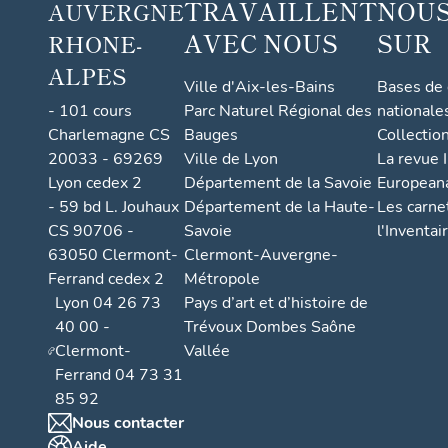
TRAVAILLENT
NOUS
AUVERGNE
AVEC NOUS
SUR
RHONE-
ALPES
Ville d'Aix-les-Bains
Bases de
- 101 cours
Parc Naturel Régional des
nationale
Charlemagne CS
Bauges
Collectio
20033 - 69269
Ville de Lyon
La revue I
Lyon cedex 2
Département de la Savoie
European
- 59 bd L. Jouhaux
Département de la Haute-
Les carne
CS 90706 -
Savoie
l'Inventai
63050 Clermont-
Clermont-Auvergne-
Ferrand cedex 2
Métropole
Lyon 04 26 73
Pays d’art et d’histoire de
40 00 -
Trévoux Dombes Saône
Clermont-
Vallée
Ferrand 04 73 31
85 92
Nous contacter
Aide