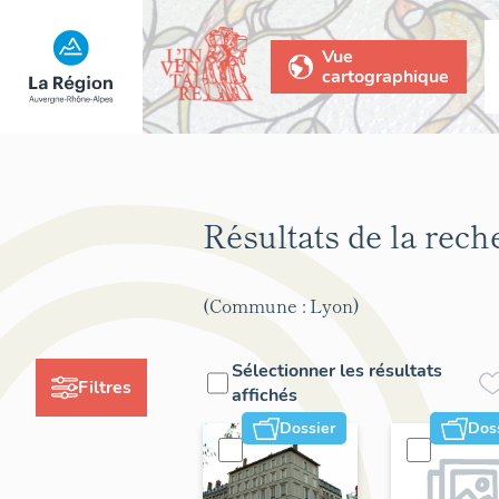
Vue
cartographique
Résultats de la rec
(Commune : Lyon)
Sélectionner les résultats
Filtres
affichés
Dossier
Dos