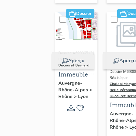
Dossier
Dos
Dossier IA69006513 |
Réalisé par
Aperçu
Aperçu
Ducouret Bernard
Dossier IA6900
Immeubles
Réalisé par
du quartier
Auvergne-
Chalabi Maryan
Rhône-Alpes
>
Saint-Nizier
Belle Véroniqu
Rhône
>
Lyon
Ducouret Bern
Immeubl
Auvergne-
Rhône-Alp
Rhône
>
Ly