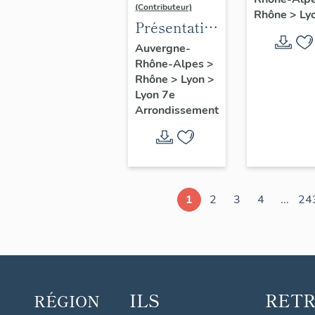
d'étude
(Contributeur)
Rhône
>
Ly
Lyon
Présentation
du secteur
Auvergne-
Rhône-Alpes
>
d'étude
Rhône
>
Lyon
>
Lyon
Lyon 7e
Guillotière
Arrondissement
1
2
3
4
...
24
ILS
RET
RÉGION