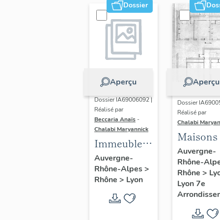
Dossier
Dos
Aperçu
Aperçu
Dossier IA69006092 |
Dossier IA6900
Réalisé par
Réalisé par
Beccaria Anaïs
-
Chalabi Maryan
Chalabi Maryannick
Maisons
Immeubles
Auvergne-
des Années
Auvergne-
Rhône-Alp
Rhône-Alpes
>
Trente de la
Rhône
>
Ly
Rhône
>
Lyon
rive gauche
Lyon 7e
Arrondisse