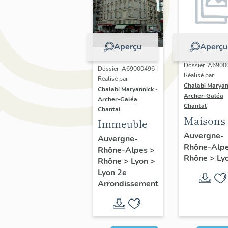
Aperçu
Aperçu
Dossier IA6900
Dossier IA69000496 |
Réalisé par
Réalisé par
Chalabi Maryan
Chalabi Maryannick
-
Archer-Galéa
Archer-Galéa
Chantal
Chantal
Maisons
Immeuble
Auvergne-
Auvergne-
Rhône-Alp
Rhône-Alpes
>
Rhône
>
Ly
Rhône
>
Lyon
>
Lyon 2e
Arrondissement