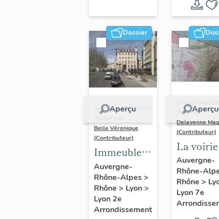
Dossier
Dos
Dossier IA6900
Aperçu
Aperçu
Dossier IA69007823 |
Réalisé par
Réalisé par
Delavenne Mag
Belle Véronique
(Contributeur)
(Contributeur)
La voirie
Immeubles
secteur
Auvergne-
du secteur
Auvergne-
Rhône-Alp
d'étude
Rhône-Alpes
>
des
Rhône
>
Ly
"Saint-
Rhône
>
Lyon
>
Jacobins
Lyon 7e
André"
Lyon 2e
Arrondisse
Arrondissement
(Lyon 7e