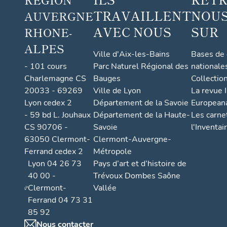
TRAVAILLENT
NOUS
AUVERGNE
AVEC NOUS
SUR
RHONE-
ALPES
Ville d'Aix-les-Bains
Bases de
- 101 cours
Parc Naturel Régional des
nationale
Charlemagne CS
Bauges
Collectio
20033 - 69269
Ville de Lyon
La revue I
Lyon cedex 2
Département de la Savoie
European
- 59 bd L. Jouhaux
Département de la Haute-
Les carne
CS 90706 -
Savoie
l'Inventai
63050 Clermont-
Clermont-Auvergne-
Ferrand cedex 2
Métropole
Lyon 04 26 73
Pays d’art et d’histoire de
40 00 -
Trévoux Dombes Saône
Clermont-
Vallée
Ferrand 04 73 31
85 92
Nous contacter