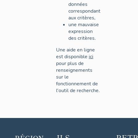
données
correspondant
aux critères,
une mauvaise
expression
des critères.
Une aide en ligne
est disponible
ici
pour plus de
renseignements
sur le
fonctionnement de
l'outil de recherche.
ILS
RET
RÉGION