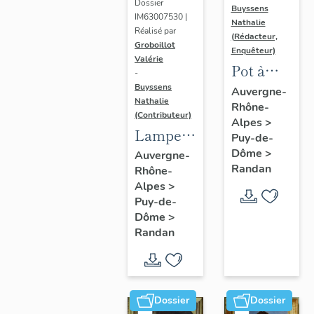
Dossier
Buyssens
IM63007530 |
Nathalie
Réalisé par
(Rédacteur,
Groboillot
Enquêteur)
Valérie
Pot à
-
crème n°
Buyssens
Auvergne-
Nathalie
Rhône-
3
(Contributeur)
Alpes
>
Lampe à
Puy-de-
pétrole
Dôme
>
Auvergne-
Randan
Rhône-
n° 1
Alpes
>
Puy-de-
Dôme
>
Randan
Dossier
Dossier