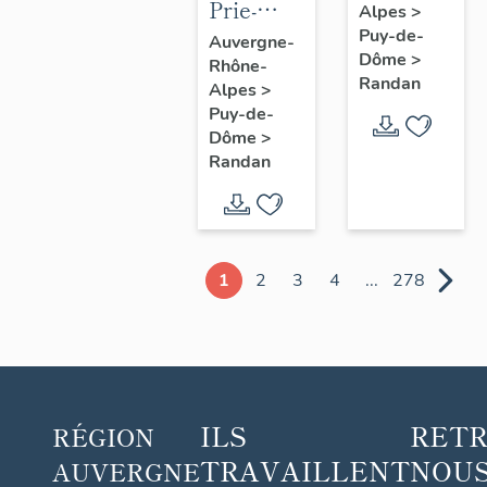
Prie-
Alpes
>
Dieu n° 1
Puy-de-
Auvergne-
Dôme
>
Rhône-
Randan
Alpes
>
Puy-de-
Dôme
>
Randan
1
2
3
4
...
278
ILS
RET
RÉGION
TRAVAILLENT
NOUS
AUVERGNE