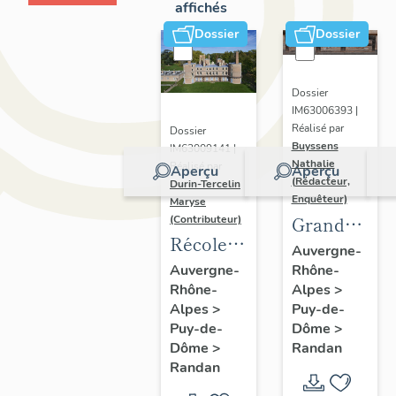
affichés
Dossier
Dossier
Dossier
IM63006393 |
Réalisé par
Dossier
Buyssens
IM63009141 |
Nathalie
Réalisé par
Aperçu
Aperçu
(Rédacteur,
Durin-Tercelin
Enquêteur)
Maryse
Grand
(Contributeur)
Récolement-
potager
Auvergne-
inventaire
Rhône-
Auvergne-
Alpes
>
Rhône-
du fonds
Puy-de-
Alpes
>
mobilier
Dôme
>
Puy-de-
du
Randan
Dôme
>
domaine
Randan
royal de