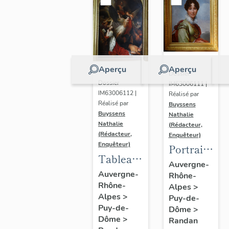
Aperçu
Aperçu
Dossier
Dossier
IM63006111 |
IM63006112 |
Réalisé par
Réalisé par
Buyssens
Buyssens
Nathalie
Nathalie
(Rédacteur,
(Rédacteur,
Enquêteur)
Enquêteur)
Portrait
Tableau
d'Adélaïde
Auvergne-
d'Eugène
Auvergne-
Rhône-
d'Orléans,
Rhône-
Romain
Alpes
>
d'après
Alpes
>
Puy-de-
Van
François
Puy-de-
Dôme
>
Maldeghem
Gérard
Dôme
>
Randan