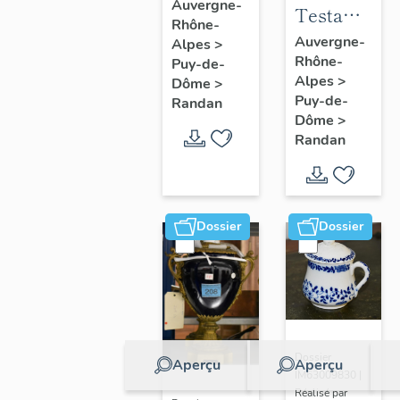
à joues
Auvergne-
Testament
Rhône-
n° 2
politique
Auvergne-
Alpes
>
Rhône-
de
Puy-de-
Alpes
>
Dôme
>
Philippe
Puy-de-
Randan
d'Orléans,
Dôme
>
comte de
Randan
Paris
Dossier
Dossier
Dossier
Aperçu
Aperçu
IM63009830 |
Réalisé par