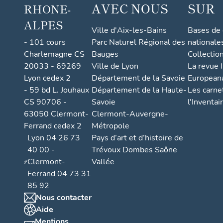
AVEC NOUS
SUR
RHONE-
ALPES
Ville d'Aix-les-Bains
Bases de
- 101 cours
Parc Naturel Régional des
nationale
Charlemagne CS
Bauges
Collectio
20033 - 69269
Ville de Lyon
La revue I
Lyon cedex 2
Département de la Savoie
European
- 59 bd L. Jouhaux
Département de la Haute-
Les carne
CS 90706 -
Savoie
l'Inventai
63050 Clermont-
Clermont-Auvergne-
Ferrand cedex 2
Métropole
Lyon 04 26 73
Pays d’art et d’histoire de
40 00 -
Trévoux Dombes Saône
Clermont-
Vallée
Ferrand 04 73 31
85 92
Nous contacter
Aide
Mentions