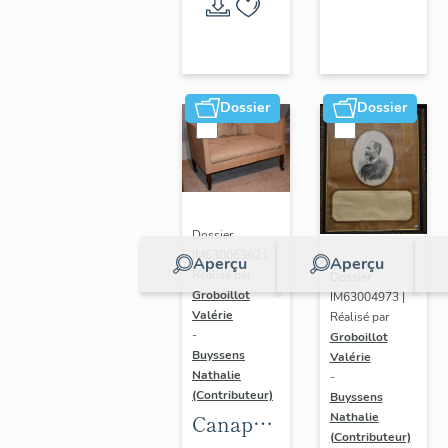
Randan
Dossier
Dossier
Dossier
IM63006362 |
Aperçu
Aperçu
Réalisé par
Dossier
Groboillot
IM63004973 |
Valérie
Réalisé par
-
Groboillot
Buyssens
Valérie
Nathalie
-
(Contributeur)
Buyssens
Nathalie
Canapé
(Contributeur)