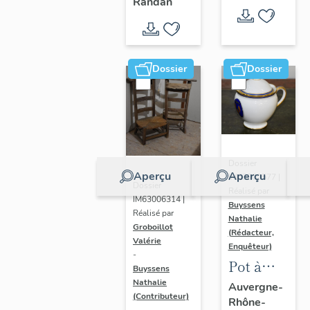
- " La
Randan
prière de
Marie-
Amélie "
Dossier
Dossier
Dossier
Aperçu
Aperçu
IM63009577 |
Dossier
Réalisé par
IM63006314 |
Buyssens
Réalisé par
Nathalie
Groboillot
(Rédacteur,
Valérie
Enquêteur)
-
Pot à
Buyssens
crème n°
Nathalie
Auvergne-
(Contributeur)
Rhône-
2