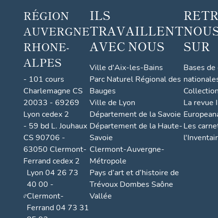
ILS
RET
RÉGION
TRAVAILLENT
NOUS
AUVERGNE
AVEC NOUS
SUR
RHONE-
ALPES
Ville d'Aix-les-Bains
Bases de
- 101 cours
Parc Naturel Régional des
nationale
Charlemagne CS
Bauges
Collectio
20033 - 69269
Ville de Lyon
La revue I
Lyon cedex 2
Département de la Savoie
European
- 59 bd L. Jouhaux
Département de la Haute-
Les carne
CS 90706 -
Savoie
l'Inventai
63050 Clermont-
Clermont-Auvergne-
Ferrand cedex 2
Métropole
Lyon 04 26 73
Pays d’art et d’histoire de
40 00 -
Trévoux Dombes Saône
Clermont-
Vallée
Ferrand 04 73 31