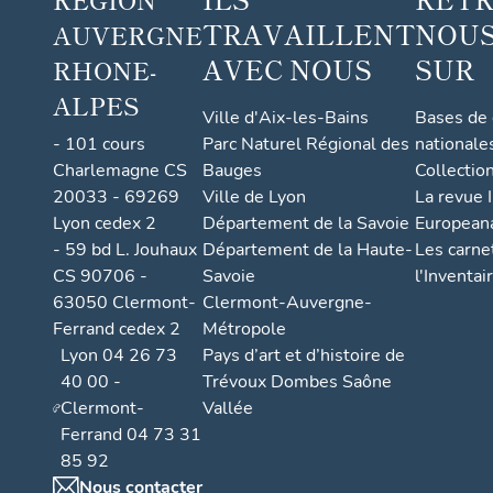
TRAVAILLENT
NOUS
AUVERGNE
AVEC NOUS
SUR
RHONE-
ALPES
Ville d'Aix-les-Bains
Bases de
- 101 cours
Parc Naturel Régional des
nationale
Charlemagne CS
Bauges
Collectio
20033 - 69269
Ville de Lyon
La revue I
Lyon cedex 2
Département de la Savoie
European
- 59 bd L. Jouhaux
Département de la Haute-
Les carne
CS 90706 -
Savoie
l'Inventai
63050 Clermont-
Clermont-Auvergne-
Ferrand cedex 2
Métropole
Lyon 04 26 73
Pays d’art et d’histoire de
40 00 -
Trévoux Dombes Saône
Clermont-
Vallée
Ferrand 04 73 31
85 92
Nous contacter