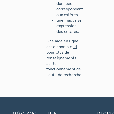
données
correspondant
aux critères,
une mauvaise
expression
des critères.
Une aide en ligne
est disponible
ici
pour plus de
renseignements
sur le
fonctionnement de
l'outil de recherche.
ILS
RET
RÉGION