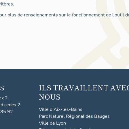
itères.
ur plus de renseignements sur le fonctionnement de l'outil d
ILS TRAVAILLENT AVE
S
NOUS
ex 2
nd cedex 2
Ville d'Aix-les-Bains
 85 92
Parc Naturel Régional des Bauges
Ville de Lyon