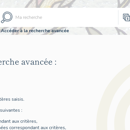
Accéder à la recherche avancée
erche avancée :
ères saisis.
suivantes :
dant aux critères,
nées correspondant aux critères,