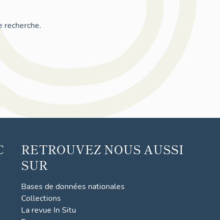
e recherche.
C
RETROUVEZ NOUS AUSSI
SUR
Bases de données nationales
Collections
La revue In Situ