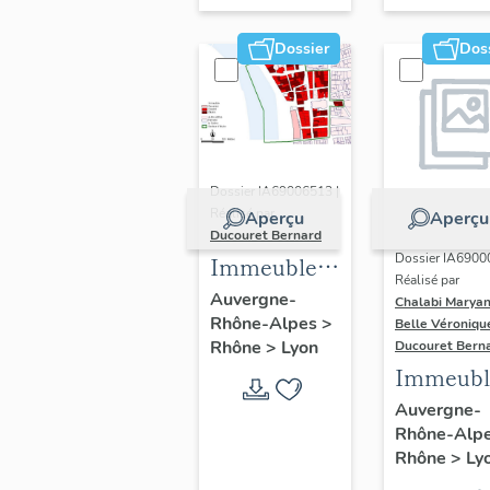
Dossier
Dos
Dossier IA69006513 |
Réalisé par
Aperçu
Aperçu
Ducouret Bernard
Dossier IA6900
Immeubles
Réalisé par
du quartier
Auvergne-
Chalabi Maryan
Rhône-Alpes
>
Saint-Nizier
Belle Véroniqu
Rhône
>
Lyon
Ducouret Bern
Immeubl
Auvergne-
Rhône-Alp
Rhône
>
Ly