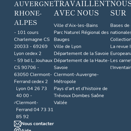
TRAVAILLENT
NOUS
AUVERGNE
AVEC NOUS
SUR
RHONE-
ALPES
Ville d'Aix-les-Bains
Bases de
- 101 cours
Parc Naturel Régional des
nationale
Charlemagne CS
Bauges
Collectio
20033 - 69269
Ville de Lyon
La revue I
Lyon cedex 2
Département de la Savoie
European
- 59 bd L. Jouhaux
Département de la Haute-
Les carne
CS 90706 -
Savoie
l'Inventai
63050 Clermont-
Clermont-Auvergne-
Ferrand cedex 2
Métropole
Lyon 04 26 73
Pays d’art et d’histoire de
40 00 -
Trévoux Dombes Saône
Clermont-
Vallée
Ferrand 04 73 31
85 92
Nous contacter
Aide