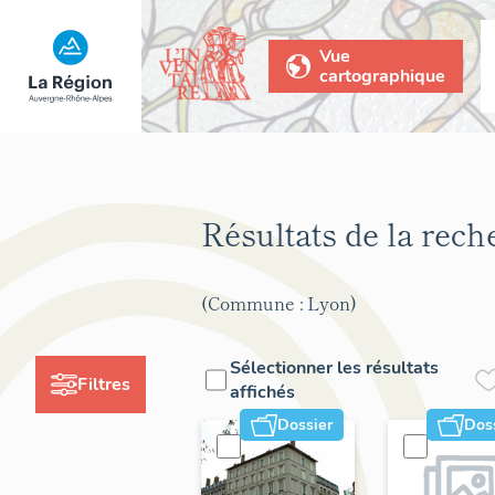
Vue
cartographique
Résultats de la rec
(Commune : Lyon)
Sélectionner les résultats
Filtres
affichés
Dossier
Dos