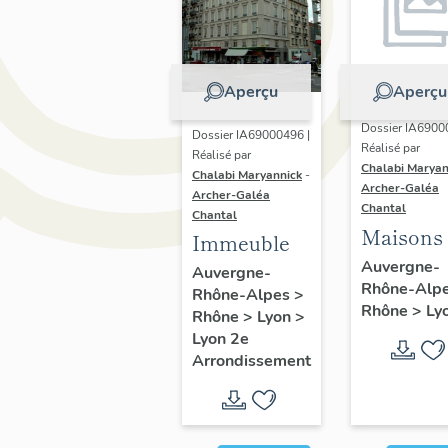
Aperçu
Aperçu
Dossier IA6900
Dossier IA69000496 |
Réalisé par
Réalisé par
Chalabi Maryan
Chalabi Maryannick
-
Archer-Galéa
Archer-Galéa
Chantal
Chantal
Maisons
Immeuble
Auvergne-
Auvergne-
Rhône-Alp
Rhône-Alpes
>
Rhône
>
Ly
Rhône
>
Lyon
>
Lyon 2e
Arrondissement