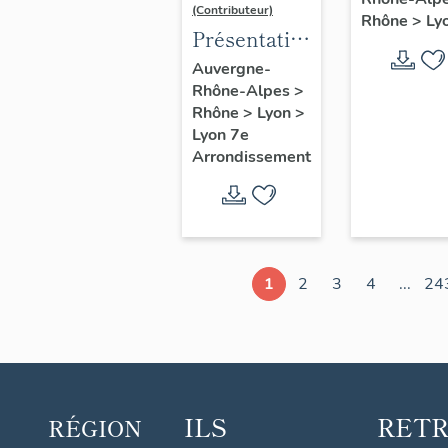
d'étude
(Contributeur)
Rhône
>
Ly
Lyon
Présentation
du secteur
Auvergne-
Rhône-Alpes
>
d'étude
Rhône
>
Lyon
>
Lyon
Lyon 7e
Guillotière
Arrondissement
1
2
3
4
...
24
ILS
RET
RÉGION