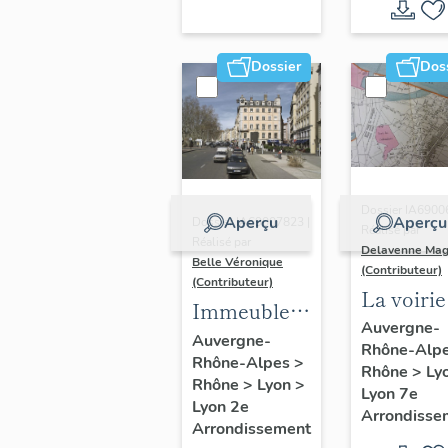
Dossier
Dos
Dossier IA6900
Aperçu
Aperçu
Dossier IA69007823 |
Réalisé par
Réalisé par
Delavenne Mag
Belle Véronique
(Contributeur)
(Contributeur)
La voirie
Immeubles
secteur
Auvergne-
du secteur
Auvergne-
Rhône-Alp
d'étude
Rhône-Alpes
>
des
Rhône
>
Ly
"Saint-
Rhône
>
Lyon
>
Jacobins
Lyon 7e
André"
Lyon 2e
Arrondisse
Arrondissement
(Lyon 7e