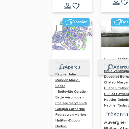
Dossier
Dos
Dossier IA6900
Dossier IA69005009 |
Réalisé par
Aperçu
Aperçu
Réalisé par
Belle Véroniqu
Régnier Julie
-
Ducouret Bern
Mandon Marie-
Chalabi Maryan
Cécile
Guégan Cather
-
Belleville Coralie
-
Guillot Catheri
Belle Véronique
-
Halitim-Dubois
Chalabi Maryannick
-
Nadine (Rédact
Guégan Catherine
-
Présenta
Fourcayran Marion
-
du secte
Halitim-Dubois
Auvergne-
Nadine
Rhône-Alp