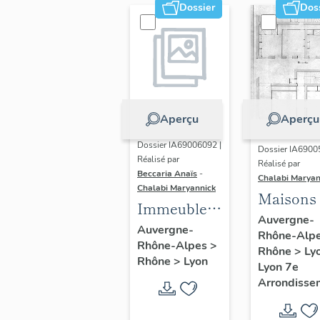
Dossier
Dos
Aperçu
Aperçu
Dossier IA69006092 |
Dossier IA6900
Réalisé par
Réalisé par
Beccaria Anaïs
-
Chalabi Maryan
Chalabi Maryannick
Maisons
Immeubles
Auvergne-
des Années
Auvergne-
Rhône-Alp
Rhône-Alpes
>
Trente de la
Rhône
>
Ly
Rhône
>
Lyon
rive gauche
Lyon 7e
Arrondisse