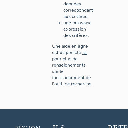
données
correspondant
aux critères,
une mauvaise
expression
des critères.
Une aide en ligne
est disponible
ici
pour plus de
renseignements
sur le
fonctionnement de
l'outil de recherche.
ILS
RET
RÉGION