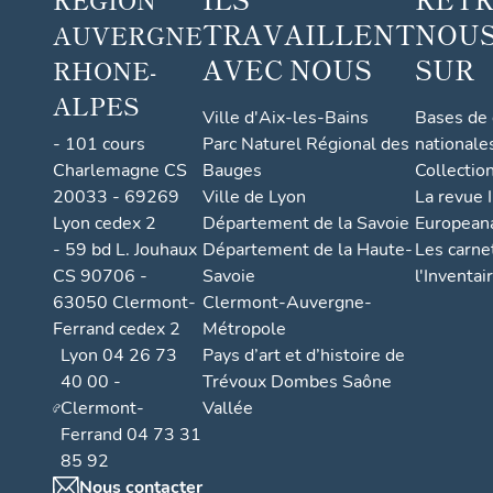
TRAVAILLENT
NOUS
AUVERGNE
AVEC NOUS
SUR
RHONE-
ALPES
Ville d'Aix-les-Bains
Bases de
- 101 cours
Parc Naturel Régional des
nationale
Charlemagne CS
Bauges
Collectio
20033 - 69269
Ville de Lyon
La revue I
Lyon cedex 2
Département de la Savoie
European
- 59 bd L. Jouhaux
Département de la Haute-
Les carne
CS 90706 -
Savoie
l'Inventai
63050 Clermont-
Clermont-Auvergne-
Ferrand cedex 2
Métropole
Lyon 04 26 73
Pays d’art et d’histoire de
40 00 -
Trévoux Dombes Saône
Clermont-
Vallée
Ferrand 04 73 31
85 92
Nous contacter