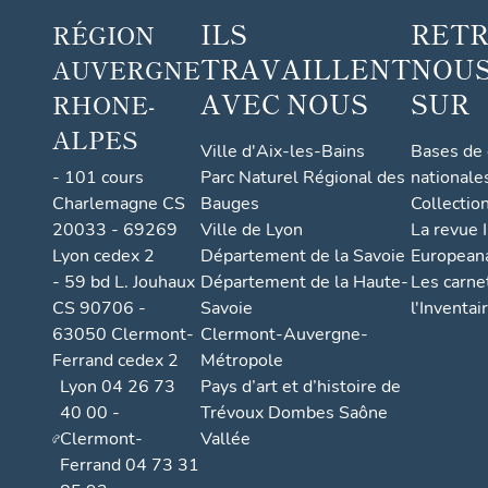
ILS
RET
RÉGION
TRAVAILLENT
NOUS
AUVERGNE
AVEC NOUS
SUR
RHONE-
ALPES
Ville d'Aix-les-Bains
Bases de
- 101 cours
Parc Naturel Régional des
nationale
Charlemagne CS
Bauges
Collectio
20033 - 69269
Ville de Lyon
La revue I
Lyon cedex 2
Département de la Savoie
European
- 59 bd L. Jouhaux
Département de la Haute-
Les carne
CS 90706 -
Savoie
l'Inventai
63050 Clermont-
Clermont-Auvergne-
Ferrand cedex 2
Métropole
Lyon 04 26 73
Pays d’art et d’histoire de
40 00 -
Trévoux Dombes Saône
Clermont-
Vallée
Ferrand 04 73 31