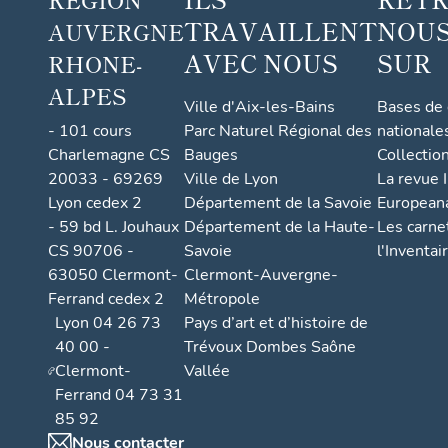
TRAVAILLENT
NOUS
AUVERGNE
AVEC NOUS
SUR
RHONE-
ALPES
Ville d'Aix-les-Bains
Bases de
- 101 cours
Parc Naturel Régional des
nationale
Charlemagne CS
Bauges
Collectio
20033 - 69269
Ville de Lyon
La revue I
Lyon cedex 2
Département de la Savoie
European
- 59 bd L. Jouhaux
Département de la Haute-
Les carne
CS 90706 -
Savoie
l'Inventai
63050 Clermont-
Clermont-Auvergne-
Ferrand cedex 2
Métropole
Lyon 04 26 73
Pays d’art et d’histoire de
40 00 -
Trévoux Dombes Saône
Clermont-
Vallée
Ferrand 04 73 31
85 92
Nous contacter