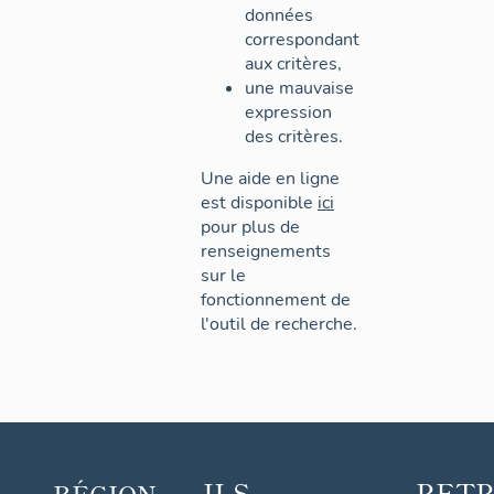
données
correspondant
aux critères,
une mauvaise
expression
des critères.
Une aide en ligne
est disponible
ici
pour plus de
renseignements
sur le
fonctionnement de
l'outil de recherche.
ILS
RET
RÉGION