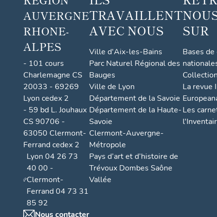
TRAVAILLENT
NOUS
AUVERGNE
AVEC NOUS
SUR
RHONE-
ALPES
Ville d'Aix-les-Bains
Bases de
- 101 cours
Parc Naturel Régional des
nationale
Charlemagne CS
Bauges
Collectio
20033 - 69269
Ville de Lyon
La revue I
Lyon cedex 2
Département de la Savoie
European
- 59 bd L. Jouhaux
Département de la Haute-
Les carne
CS 90706 -
Savoie
l'Inventai
63050 Clermont-
Clermont-Auvergne-
Ferrand cedex 2
Métropole
Lyon 04 26 73
Pays d’art et d’histoire de
40 00 -
Trévoux Dombes Saône
Clermont-
Vallée
Ferrand 04 73 31
85 92
Nous contacter