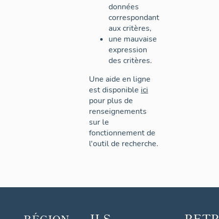
données
correspondant
aux critères,
une mauvaise
expression
des critères.
Une aide en ligne
est disponible
ici
pour plus de
renseignements
sur le
fonctionnement de
l'outil de recherche.
ILS
RET
RÉGION