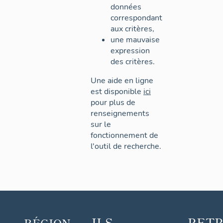
données
correspondant
aux critères,
une mauvaise
expression
des critères.
Une aide en ligne
est disponible
ici
pour plus de
renseignements
sur le
fonctionnement de
l'outil de recherche.
ILS
RET
RÉGION