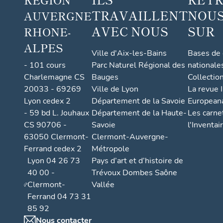
TRAVAILLENT
NOUS
AUVERGNE
AVEC NOUS
SUR
RHONE-
ALPES
Ville d'Aix-les-Bains
Bases de
- 101 cours
Parc Naturel Régional des
nationale
Charlemagne CS
Bauges
Collectio
20033 - 69269
Ville de Lyon
La revue I
Lyon cedex 2
Département de la Savoie
European
- 59 bd L. Jouhaux
Département de la Haute-
Les carne
CS 90706 -
Savoie
l'Inventai
63050 Clermont-
Clermont-Auvergne-
Ferrand cedex 2
Métropole
Lyon 04 26 73
Pays d’art et d’histoire de
40 00 -
Trévoux Dombes Saône
Clermont-
Vallée
Ferrand 04 73 31
85 92
Nous contacter