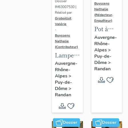
Dossier
Buyssens
IM63007530 |
Nathalie
Réalisé par
(Rédacteur,
Groboillot
Enquêteur)
Valérie
Pot à
-
crème n°
Buyssens
Auvergne-
Nathalie
Rhône-
3
(Contributeur)
Alpes
>
Lampe à
Puy-de-
pétrole
Dôme
>
Auvergne-
Randan
Rhône-
n° 1
Alpes
>
Puy-de-
Dôme
>
Randan
Dossier
Dossier