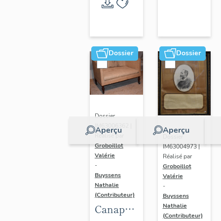
Randan
Dossier
Dossier
Dossier
IM63006362 |
Aperçu
Aperçu
Réalisé par
Dossier
Groboillot
IM63004973 |
Valérie
Réalisé par
-
Groboillot
Buyssens
Valérie
Nathalie
-
(Contributeur)
Buyssens
Nathalie
Canapé
(Contributeur)