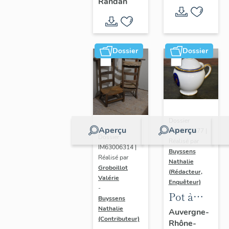
- " La
Randan
prière de
Marie-
Amélie "
Dossier
Dossier
Dossier
Aperçu
Aperçu
IM63009577 |
Dossier
Réalisé par
IM63006314 |
Buyssens
Réalisé par
Nathalie
Groboillot
(Rédacteur,
Valérie
Enquêteur)
-
Pot à
Buyssens
crème n°
Nathalie
Auvergne-
(Contributeur)
Rhône-
2