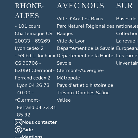
AVEC NOUS
SUR
RHONE-
ALPES
Ville d'Aix-les-Bains
Bases de
- 101 cours
Parc Naturel Régional des
nationale
Charlemagne CS
Bauges
Collectio
20033 - 69269
Ville de Lyon
La revue I
Lyon cedex 2
Département de la Savoie
European
- 59 bd L. Jouhaux
Département de la Haute-
Les carne
CS 90706 -
Savoie
l'Inventai
63050 Clermont-
Clermont-Auvergne-
Ferrand cedex 2
Métropole
Lyon 04 26 73
Pays d’art et d’histoire de
40 00 -
Trévoux Dombes Saône
Clermont-
Vallée
Ferrand 04 73 31
85 92
Nous contacter
Aide
Mentions