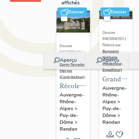
affichés
Dossier
Dossier
Dossier
IM63006393 |
Réalisé par
Dossier
Buyssens
IM63009141 |
Nathalie
Réalisé par
Aperçu
Aperçu
(Rédacteur,
Durin-Tercelin
Enquêteur)
Maryse
Grand
(Contributeur)
Récolement-
potager
Auvergne-
inventaire
Rhône-
Auvergne-
Alpes
>
Rhône-
du fonds
Puy-de-
Alpes
>
mobilier
Dôme
>
Puy-de-
du
Randan
Dôme
>
domaine
Randan
royal de