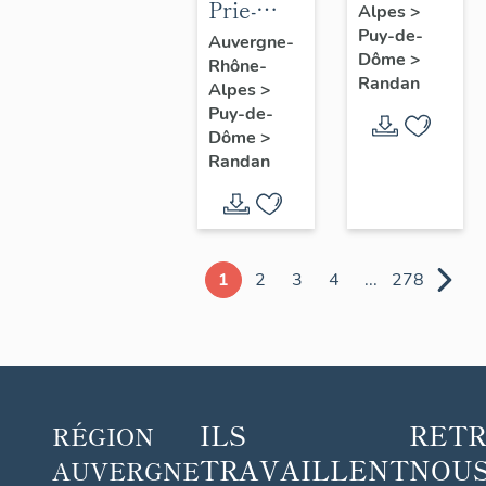
Prie-
Alpes
>
Dieu n° 1
Puy-de-
Auvergne-
Dôme
>
Rhône-
Randan
Alpes
>
Puy-de-
Dôme
>
Randan
1
2
3
4
...
278
ILS
RET
RÉGION
TRAVAILLENT
NOUS
AUVERGNE