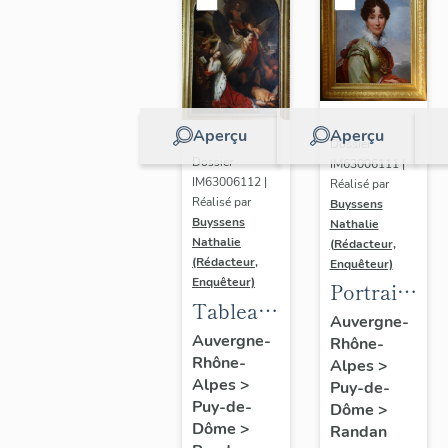
Aperçu
Aperçu
Dossier
Dossier
IM63006111 |
IM63006112 |
Réalisé par
Réalisé par
Buyssens
Buyssens
Nathalie
Nathalie
(Rédacteur,
(Rédacteur,
Enquêteur)
Enquêteur)
Portrait
Tableau
d'Adélaïde
Auvergne-
d'Eugène
Auvergne-
Rhône-
d'Orléans,
Rhône-
Romain
Alpes
>
d'après
Alpes
>
Puy-de-
Van
François
Puy-de-
Dôme
>
Maldeghem
Gérard
Dôme
>
Randan