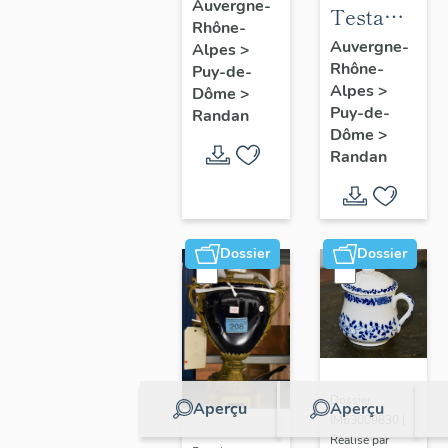
à joues
Auvergne-
Testament
Rhône-
n° 2
politique
Auvergne-
Alpes
>
Rhône-
de
Puy-de-
Alpes
>
Dôme
>
Philippe
Puy-de-
Randan
d'Orléans,
Dôme
>
comte de
Randan
Paris
Dossier
Dossier
Dossier
Aperçu
Aperçu
IM63009830 |
Réalisé par