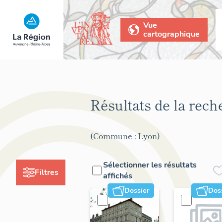
Vue
cartographique
Résultats de la rec
(Commune : Lyon)
Sélectionner les résultats
Filtres
affichés
Dossier
Dos