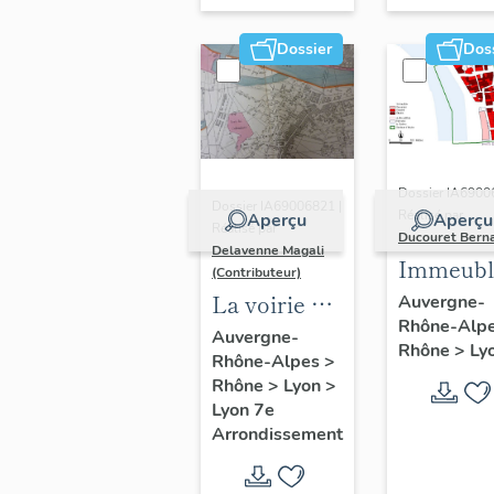
Dossier
Dos
Dossier IA6900
Dossier IA69006821 |
Réalisé par
Aperçu
Aperçu
Réalisé par
Ducouret Bern
Delavenne Magali
Immeubl
(Contributeur)
du quarti
La voirie du
Auvergne-
Rhône-Alp
Saint-Niz
secteur
Auvergne-
Rhône
>
Ly
Rhône-Alpes
>
d'étude
Rhône
>
Lyon
>
"Saint-
Lyon 7e
André"
Arrondissement
(Lyon 7e)