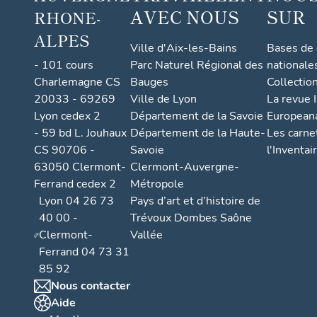
AVEC NOUS
SUR
RHONE-
ALPES
Ville d'Aix-les-Bains
Bases de
- 101 cours
Parc Naturel Régional des
nationale
Charlemagne CS
Bauges
Collectio
20033 - 69269
Ville de Lyon
La revue I
Lyon cedex 2
Département de la Savoie
European
- 59 bd L. Jouhaux
Département de la Haute-
Les carne
CS 90706 -
Savoie
l'Inventai
63050 Clermont-
Clermont-Auvergne-
Ferrand cedex 2
Métropole
Lyon 04 26 73
Pays d’art et d’histoire de
40 00 -
Trévoux Dombes Saône
Clermont-
Vallée
Ferrand 04 73 31
85 92
Nous contacter
Aide