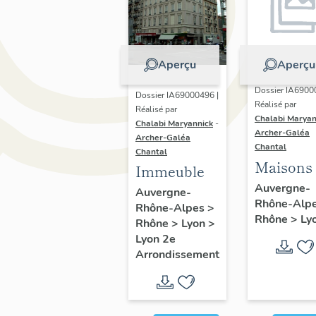
Aperçu
Aperçu
Dossier IA6900
Dossier IA69000496 |
Réalisé par
Réalisé par
Chalabi Maryan
Chalabi Maryannick
-
Archer-Galéa
Archer-Galéa
Chantal
Chantal
Maisons
Immeuble
Auvergne-
Auvergne-
Rhône-Alp
Rhône-Alpes
>
Rhône
>
Ly
Rhône
>
Lyon
>
Lyon 2e
Arrondissement