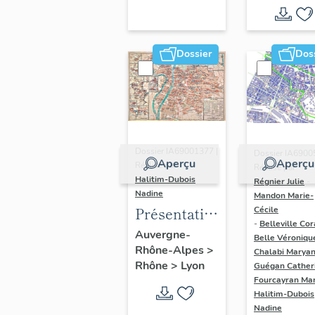
région
Auvergne-
Rhône-
Dossier
Dos
Alpes
(DOSSIER
EN COURS)
Dossier IA69001377 |
Dossier IA6900
Aperçu
Aperçu
Réalisé par
Réalisé par
Halitim-Dubois
Régnier Julie
-
Nadine
Mandon Marie-
Présentation
Cécile
-
Belleville Cor
et synthèse
Auvergne-
Belle Véroniqu
Rhône-Alpes
>
du
Chalabi Maryan
Rhône
>
Lyon
Guégan Cather
patrimoine
Fourcayran Ma
industriel
Halitim-Dubois
de la ville de
Nadine