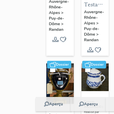
à joues
Auvergne-
Testament
Rhône-
n° 2
politique
Auvergne-
Alpes
>
Rhône-
de
Puy-de-
Alpes
>
Dôme
>
Philippe
Puy-de-
Randan
d'Orléans,
Dôme
>
comte de
Randan
Paris
Dossier
Dossier
Dossier
Aperçu
Aperçu
IM63009830 |
Réalisé par