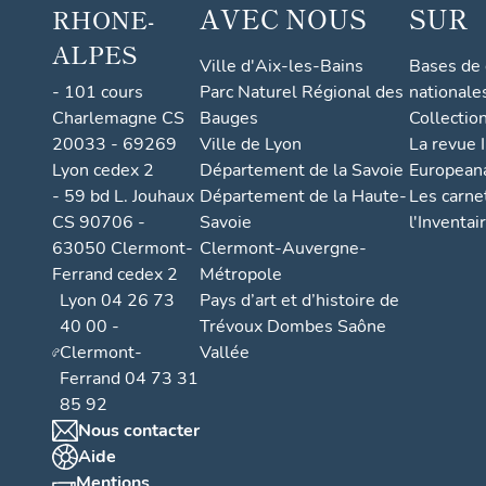
AVEC NOUS
SUR
RHONE-
ALPES
Ville d'Aix-les-Bains
Bases de
- 101 cours
Parc Naturel Régional des
nationale
Charlemagne CS
Bauges
Collectio
20033 - 69269
Ville de Lyon
La revue I
Lyon cedex 2
Département de la Savoie
European
- 59 bd L. Jouhaux
Département de la Haute-
Les carne
CS 90706 -
Savoie
l'Inventai
63050 Clermont-
Clermont-Auvergne-
Ferrand cedex 2
Métropole
Lyon 04 26 73
Pays d’art et d’histoire de
40 00 -
Trévoux Dombes Saône
Clermont-
Vallée
Ferrand 04 73 31
85 92
Nous contacter
Aide
Mentions