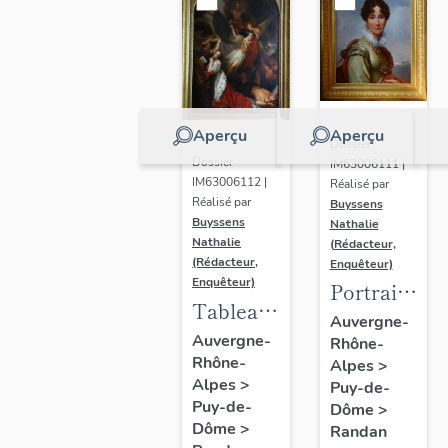
Aperçu
Aperçu
Dossier
Dossier
IM63006111 |
IM63006112 |
Réalisé par
Réalisé par
Buyssens
Buyssens
Nathalie
Nathalie
(Rédacteur,
(Rédacteur,
Enquêteur)
Enquêteur)
Portrait
Tableau
d'Adélaïde
Auvergne-
d'Eugène
Auvergne-
Rhône-
d'Orléans,
Rhône-
Romain
Alpes
>
d'après
Alpes
>
Puy-de-
Van
François
Puy-de-
Dôme
>
Maldeghem
Gérard
Dôme
>
Randan