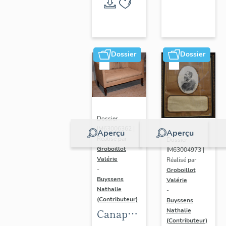
Randan
Dossier
Dossier
Dossier
IM63006362 |
Aperçu
Aperçu
Réalisé par
Dossier
Groboillot
IM63004973 |
Valérie
Réalisé par
-
Groboillot
Buyssens
Valérie
Nathalie
-
(Contributeur)
Buyssens
Nathalie
Canapé
(Contributeur)