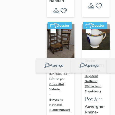
- " La
Randan
prière de
Marie-
Amélie "
Dossier
Dossier
Dossier
Aperçu
Aperçu
IM63009577 |
Dossier
Réalisé par
IM63006314 |
Buyssens
Réalisé par
Nathalie
Groboillot
(Rédacteur,
Valérie
Enquêteur)
-
Pot à
Buyssens
crème n°
Nathalie
Auvergne-
(Contributeur)
Rhône-
2