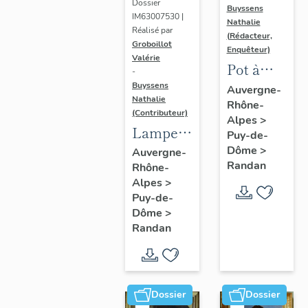
Dossier
Buyssens
IM63007530 |
Nathalie
Réalisé par
(Rédacteur,
Groboillot
Enquêteur)
Valérie
Pot à
-
crème n°
Buyssens
Auvergne-
Nathalie
Rhône-
3
(Contributeur)
Alpes
>
Lampe à
Puy-de-
pétrole
Dôme
>
Auvergne-
Randan
Rhône-
n° 1
Alpes
>
Puy-de-
Dôme
>
Randan
Dossier
Dossier