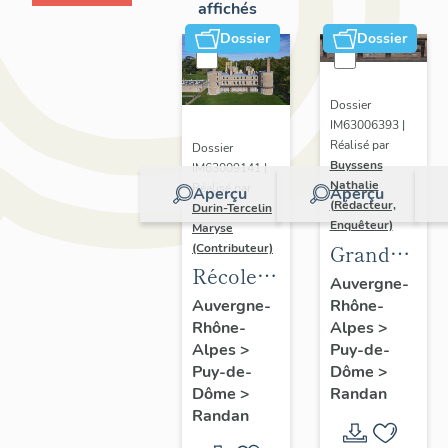
affichés
Dossier
Dossier
Dossier
IM63006393 |
Réalisé par
Dossier
Buyssens
IM63009141 |
Nathalie
Réalisé par
Aperçu
Aperçu
(Rédacteur,
Durin-Tercelin
Enquêteur)
Maryse
Grand
(Contributeur)
Récolement-
potager
Auvergne-
inventaire
Rhône-
Auvergne-
Alpes
>
Rhône-
du fonds
Puy-de-
Alpes
>
mobilier
Dôme
>
Puy-de-
du
Randan
Dôme
>
domaine
Randan
royal de