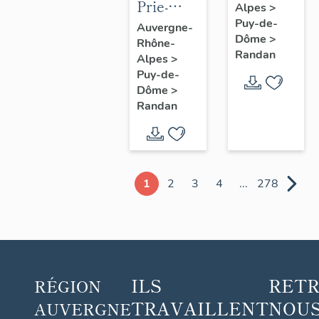
Prie-
Alpes
>
Dieu n° 1
Puy-de-
Auvergne-
Dôme
>
Rhône-
Randan
Alpes
>
Puy-de-
Dôme
>
Randan
1
2
3
4
...
278
ILS
RET
RÉGION
TRAVAILLENT
NOUS
AUVERGNE