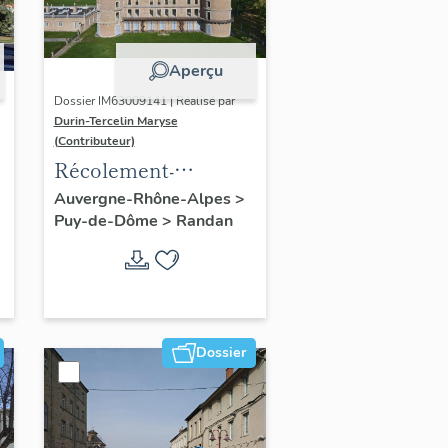
Aperçu
Dossier IM63009141 | Réalisé par
Durin-Tercelin Maryse
(Contributeur)
Récolement-
inventaire du fonds
Auvergne-Rhône-Alpes
>
Puy-de-Dôme
>
Randan
mobilier du domaine
royal de Randan
Dossier