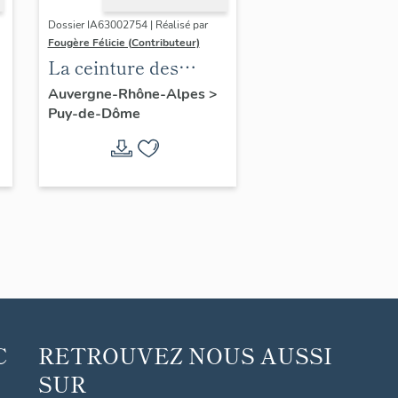
Dossier IA63002754 | Réalisé par
Fougère Félicie (Contributeur)
La ceinture des
boulevards de
Auvergne-Rhône-Alpes
>
Puy-de-Dôme
Clermont-Ferrand
C
RETROUVEZ NOUS AUSSI
SUR