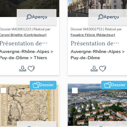
Aperçu
Aperçu
Dossier IA63001223 | Réalisé par
Dossier IA63002753 | Réalisé par
Ceroni Brigitte (Contributeur)
Fougère Félicie (Rédacteur)
Présentation de
Présentation de
l'enquête thématique
l'opération
Auvergne-Rhône-Alpes
>
Auvergne-Rhône-Alpes
>
Puy-de-Dôme
>
Thiers
Puy-de-Dôme
régionale "Pentes de
d'inventaire des
la commune de
boulevards de
Thiers"
ceinture de
Clermont-Ferrand
Dossier
Dossier