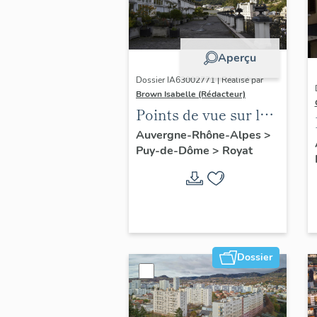
Aperçu
Dossier IA63002771 | Réalisé par
Brown Isabelle (Rédacteur)
Points de vue sur le
paysage thermal
Auvergne-Rhône-Alpes
>
Puy-de-Dôme
>
Royat
Dossier