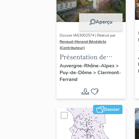
Aperçu
Dossier IA63002574 | Réalisé par
Renaud-Morand Bénédicte
(Contributeur)
Présentation de
l'opération
Auvergne-Rhône-Alpes
>
Puy-de-Dôme
>
Clermont-
ponctuelle "Muraille
Ferrand
de Chine" (de
Clermont-Ferrand)
Dossier