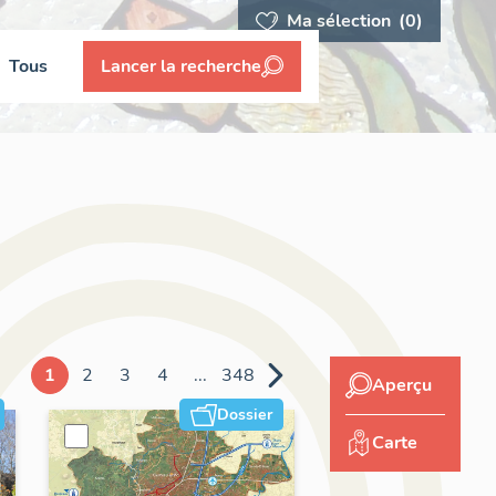
Ma sélection
(0)
Tous
Lancer la recherche
1
2
3
4
...
348
Aperçu
Dossier
Carte