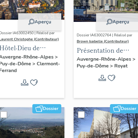
Aperçu
Aperçu
Dossier IA63002450 | Réalisé par
Dossier IA63002764 | Réalisé par
Laurent Christophe (Contributeur)
Brown Isabelle (Contributeur)
Hôtel-Dieu de
Présentation de
Clermont-Ferrand :
Auvergne-Rhône-Alpes
>
l'opération
Auvergne-Rhône-Alpes
>
Puy-de-Dôme
>
Clermont-
les raisons de l'étude
Puy-de-Dôme
>
Royat
d'inventaire de la
Ferrand
station thermale de
Royat-Chamalières
Dossier
Dossier