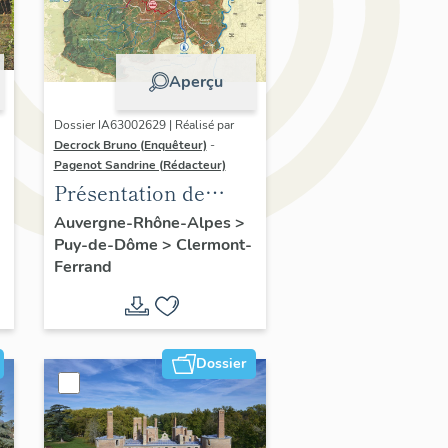
Aperçu
Dossier IA63002629 | Réalisé par
Decrock Bruno (Enquêteur)
-
Pagenot Sandrine (Rédacteur)
Présentation de
l'opération
Auvergne-Rhône-Alpes
>
Puy-de-Dôme
>
Clermont-
d'inventaire du
Ferrand
patrimoine viticole
du territoire de
Clermont-Auvergne-
Métropole
Dossier