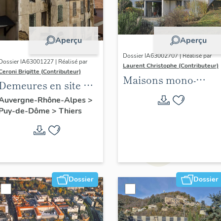
Aperçu
Aperçu
Dossier IA63002707 | Réalisé par
Dossier IA63001227 | Réalisé par
Laurent Christophe (Contributeur)
Ceroni Brigitte (Contributeur)
Maisons mono-
Demeures en site de
familiales
pente
Auvergne-Rhône-Alpes
>
singulières des
Puy-de-Dôme
>
Thiers
années 1945-1975
situées sur les 21
communes de
Clermont Auvergne
métropole. 2021-2024.
Dossier
Dossier