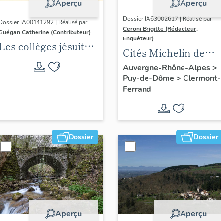
Aperçu
Aperçu
Dossier IA63002617 | Réalisé par
Dossier IA00141292 | Réalisé par
Ceroni Brigitte (Rédacteur,
Guégan Catherine (Contributeur)
Enquêteur)
Les collèges jésuites
Cités Michelin de
d'Ancien Régime
l'agglomération
Auvergne-Rhône-Alpes
>
(1556-1763) dans la
Puy-de-Dôme
>
Clermont-
clermontoise
région Auvergne-
Ferrand
Rhône-Alpes
(DOSSIER EN
COURS)
Dossier
Dossier
Aperçu
Aperçu