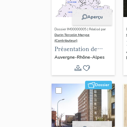
Aperçu
Dossier IM00000005 | Réalisé par
Durin-Tercelin Maryse
(Contributeur)
Présentation de
l’opération tissus et
Auvergne-Rhône-Alpes
ornements
liturgiques en
Auvergne
Dossier