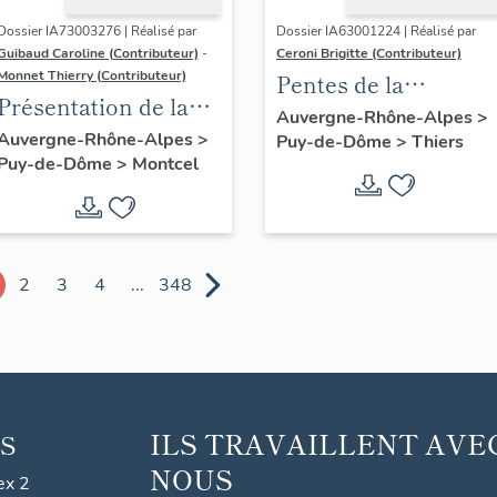
Dossier IA73003276 | Réalisé par
Dossier IA63001224 | Réalisé par
Guibaud Caroline (Contributeur)
-
Ceroni Brigitte (Contributeur)
Monnet Thierry (Contributeur)
Pentes de la
Présentation de la
commune de Thiers
Auvergne-Rhône-Alpes
>
commune de
Auvergne-Rhône-Alpes
>
Puy-de-Dôme
>
Thiers
Puy-de-Dôme
>
Montcel
Montcel
2
3
4
...
348
ILS TRAVAILLENT AVE
S
NOUS
ex 2