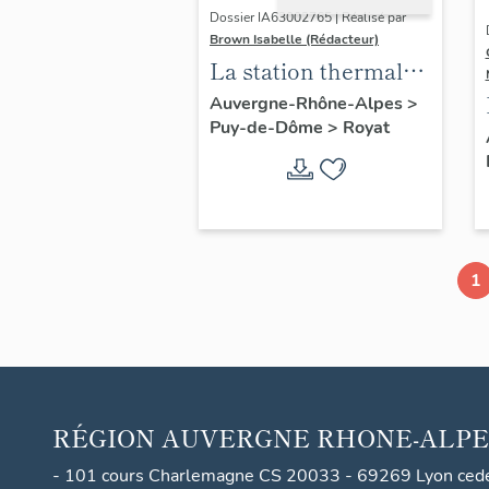
Dossier IA63002765 | Réalisé par
Brown Isabelle (Rédacteur)
La station thermale
de Royat-
Auvergne-Rhône-Alpes
>
Puy-de-Dôme
>
Royat
Chamalières
1
RÉGION
AUVERGNE RHONE-ALPE
- 101 cours Charlemagne CS 20033 - 69269 Lyon ced