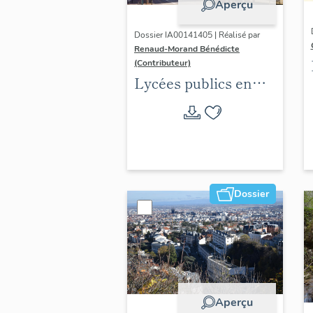
Aperçu
Dossier IA00141405 | Réalisé par
Renaud-Morand Bénédicte
(Contributeur)
Lycées publics en
espace urbain (1802-
1988)
Dossier
Aperçu