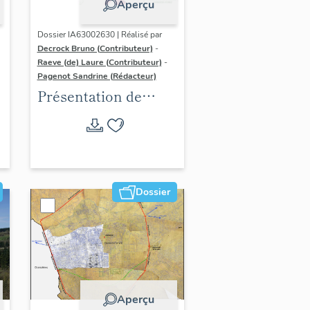
Aperçu
Dossier IA63002630 | Réalisé par
Decrock Bruno (Contributeur)
-
Raeve (de) Laure (Contributeur)
-
Pagenot Sandrine (Rédacteur)
Présentation de
l'aire d'étude de
l'inventaire du
patrimoine viticole
de Clermont-
Auvergne-Métropole
Dossier
Aperçu