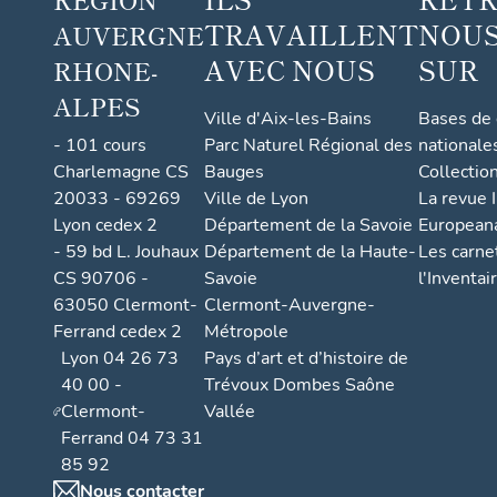
TRAVAILLENT
NOUS
AUVERGNE
AVEC NOUS
SUR
RHONE-
ALPES
Ville d'Aix-les-Bains
Bases de
- 101 cours
Parc Naturel Régional des
nationale
Charlemagne CS
Bauges
Collectio
20033 - 69269
Ville de Lyon
La revue I
Lyon cedex 2
Département de la Savoie
European
- 59 bd L. Jouhaux
Département de la Haute-
Les carne
CS 90706 -
Savoie
l'Inventai
63050 Clermont-
Clermont-Auvergne-
Ferrand cedex 2
Métropole
Lyon 04 26 73
Pays d’art et d’histoire de
40 00 -
Trévoux Dombes Saône
Clermont-
Vallée
Ferrand 04 73 31
85 92
Nous contacter