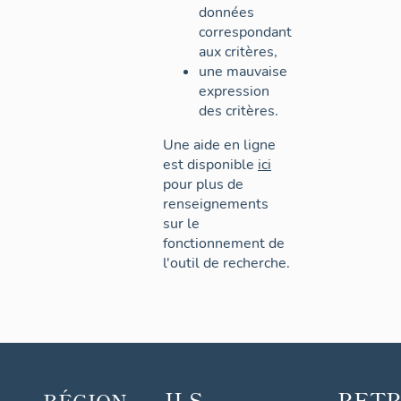
données
correspondant
aux critères,
une mauvaise
expression
des critères.
Une aide en ligne
est disponible
ici
pour plus de
renseignements
sur le
fonctionnement de
l'outil de recherche.
ILS
RET
RÉGION