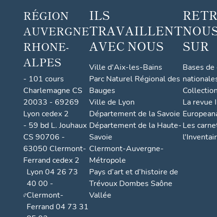
ILS
RET
RÉGION
TRAVAILLENT
NOUS
AUVERGNE
AVEC NOUS
SUR
RHONE-
ALPES
Ville d'Aix-les-Bains
Bases de
- 101 cours
Parc Naturel Régional des
nationale
Charlemagne CS
Bauges
Collectio
20033 - 69269
Ville de Lyon
La revue I
Lyon cedex 2
Département de la Savoie
European
- 59 bd L. Jouhaux
Département de la Haute-
Les carne
CS 90706 -
Savoie
l'Inventai
63050 Clermont-
Clermont-Auvergne-
Ferrand cedex 2
Métropole
Lyon 04 26 73
Pays d’art et d’histoire de
40 00 -
Trévoux Dombes Saône
Clermont-
Vallée
Ferrand 04 73 31