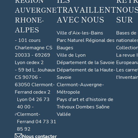
TRAVAILLENT
NOUS
AUVERGNE
AVEC NOUS
SUR
RHONE-
ALPES
Ville d'Aix-les-Bains
Bases de
- 101 cours
Parc Naturel Régional des
nationale
Charlemagne CS
Bauges
Collectio
20033 - 69269
Ville de Lyon
La revue I
Lyon cedex 2
Département de la Savoie
European
- 59 bd L. Jouhaux
Département de la Haute-
Les carne
CS 90706 -
Savoie
l'Inventai
63050 Clermont-
Clermont-Auvergne-
Ferrand cedex 2
Métropole
Lyon 04 26 73
Pays d’art et d’histoire de
40 00 -
Trévoux Dombes Saône
Clermont-
Vallée
Ferrand 04 73 31
85 92
Nous contacter