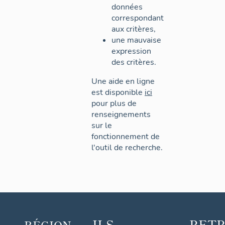
données
correspondant
aux critères,
une mauvaise
expression
des critères.
Une aide en ligne
est disponible
ici
pour plus de
renseignements
sur le
fonctionnement de
l'outil de recherche.
ILS
RET
RÉGION