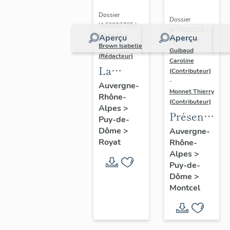
Dossier
Dossier
IA63002765 |
IA73003276 |
Réalisé par
Aperçu
Aperçu
Réalisé par
Brown Isabelle
Guibaud
(Rédacteur)
Caroline
La
(Contributeur)
-
station
Auvergne-
Monnet Thierry
Rhône-
thermale
(Contributeur)
Alpes
>
de
Présentatio
Puy-de-
Royat-
de la
Dôme
>
Auvergne-
Chamalières
Royat
Rhône-
commune
Alpes
>
de
Puy-de-
Montcel
Dôme
>
Montcel