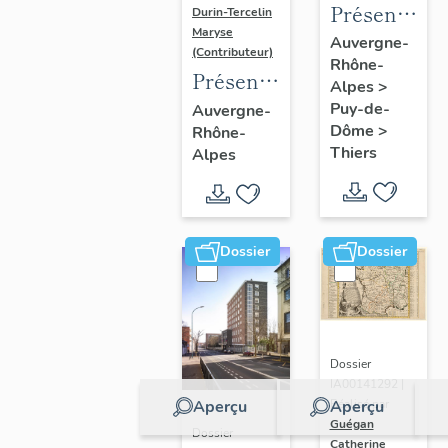
Présentatio
Durin-Tercelin
Maryse
de
Auvergne-
(Contributeur)
Rhône-
l'enquête
Présentation
Alpes
>
thématique
de
Puy-de-
Auvergne-
régionale
Dôme
>
Rhône-
l’opération
"Pentes
Thiers
Alpes
tissus et
de la
ornements
commune
liturgiques
de
en
Dossier
Dossier
Thiers"
Auvergne
Dossier
IA00141292 |
Aperçu
Aperçu
Réalisé par
Guégan
Dossier
Catherine