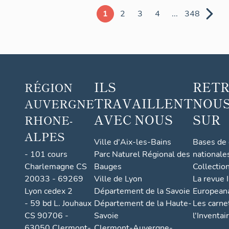
1
2
3
4
...
348
ILS
RET
RÉGION
TRAVAILLENT
NOUS
AUVERGNE
AVEC NOUS
SUR
RHONE-
ALPES
Ville d'Aix-les-Bains
Bases de
- 101 cours
Parc Naturel Régional des
nationale
Charlemagne CS
Bauges
Collectio
20033 - 69269
Ville de Lyon
La revue I
Lyon cedex 2
Département de la Savoie
European
- 59 bd L. Jouhaux
Département de la Haute-
Les carne
CS 90706 -
Savoie
l'Inventai
63050 Clermont-
Clermont-Auvergne-