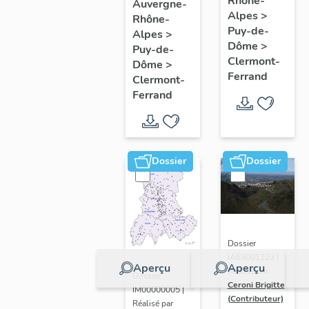
de
Rhône-
Clermont-
Auvergne-
Alpes
>
Rhône-
l'opération
Ferrand
Puy-de-
Alpes
>
ponctuelle
: les
Dôme
>
Puy-de-
"Muraille
raisons
Clermont-
Dôme
>
Ferrand
de
de
Clermont-
Ferrand
Chine"
l'étude
(de
Clermont-
Ferrand)
Dossier
Dossier
Dossier
IA63001223 |
Aperçu
Aperçu
Réalisé par
Dossier
Ceroni Brigitte
IM00000005 |
(Contributeur)
Réalisé par