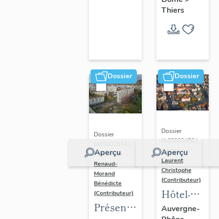
Thiers
Dossier
Dossier
Dossier
Dossier
IA63002450 |
IA63002574 |
Réalisé par
Aperçu
Aperçu
Réalisé par
Laurent
Renaud-
Christophe
Morand
(Contributeur)
Bénédicte
Hôtel-
(Contributeur)
Présentation
Dieu de
Auvergne-