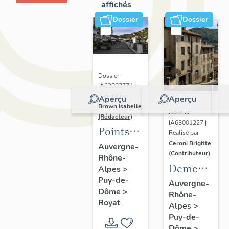
affichés
Dossier
Dossier
Dossier
IA63002771 |
Réalisé par
Aperçu
Aperçu
Brown Isabelle
Dossier
(Rédacteur)
IA63001227 |
Points
Réalisé par
de vue
Ceroni Brigitte
Auvergne-
(Contributeur)
Rhône-
sur le
Demeures
Alpes
>
paysage
Puy-de-
en site
Auvergne-
thermal
Dôme
>
Rhône-
de pente
Royat
Alpes
>
Puy-de-
Dôme
>