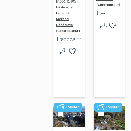
IA00141405 |
(Contributeur)
Réalisé par
Les
Renaud-
Morand
collèges
Bénédicte
jésuites
(Contributeur)
d'Ancien
Lycées
Régime
publics
(1556-
en
1763)
espace
dans la
urbain
région
(1802-
Auvergne-
1988)
Rhône-
Alpes
Dossier
Dossier
(DOSSIER
EN
COURS)