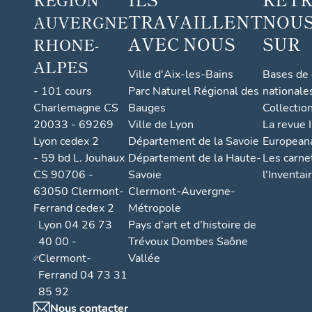
TRAVAILLENT
NOUS
AUVERGNE
AVEC NOUS
SUR
RHONE-
ALPES
Ville d'Aix-les-Bains
Bases de
- 101 cours
Parc Naturel Régional des
nationale
Charlemagne CS
Bauges
Collectio
20033 - 69269
Ville de Lyon
La revue I
Lyon cedex 2
Département de la Savoie
European
- 59 bd L. Jouhaux
Département de la Haute-
Les carne
CS 90706 -
Savoie
l'Inventai
63050 Clermont-
Clermont-Auvergne-
Ferrand cedex 2
Métropole
Lyon 04 26 73
Pays d’art et d’histoire de
40 00 -
Trévoux Dombes Saône
Clermont-
Vallée
Ferrand 04 73 31
85 92
Nous contacter