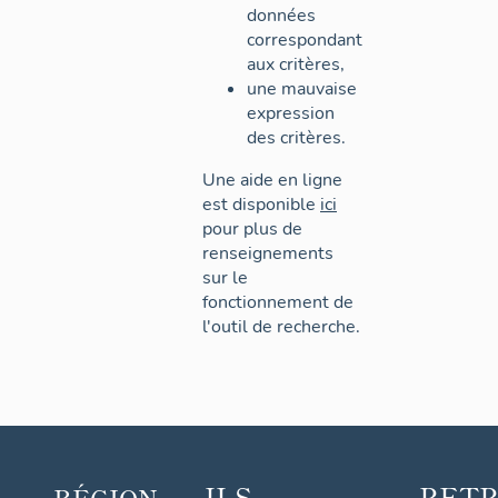
données
correspondant
aux critères,
une mauvaise
expression
des critères.
Une aide en ligne
est disponible
ici
pour plus de
renseignements
sur le
fonctionnement de
l'outil de recherche.
ILS
RET
RÉGION