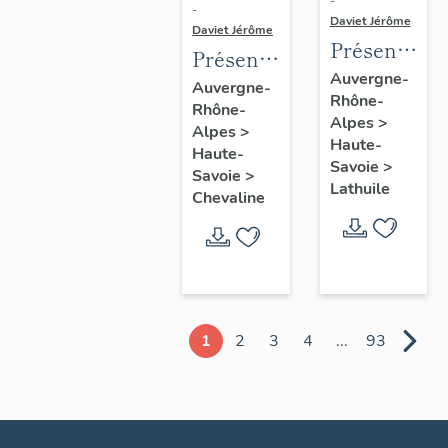
-
-
Daviet Jérôme
Daviet Jérôme
Présentatio
Présentation
de la
Auvergne-
de la
Auvergne-
Rhône-
commune
Rhône-
commune
Alpes
>
de
Alpes
>
de
Haute-
Haute-
Lathuile
Chevaline
Savoie
>
Savoie
>
Lathuile
Chevaline
1
2
3
4
...
93