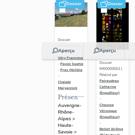
Dossier
Dossier
Dossier
IA74002101 |
Aperçu
Aperçu
Réalisé par
Véry Françoise
Dossier
-
Paviol Sophie
IM00000002 |
-
Prax Michèle
Réalisé par
-
Pairaudeau
Chalabi
Catherine
Maryannick
(Enquêteur)
Présentation
-
de l'aire
Auvergne-
Chausse
Véronique
Rhône-
d'étude
(Enquêteur)
Alpes
>
Megève
-
Haute-
Bellet Jérôme
Savoie
>