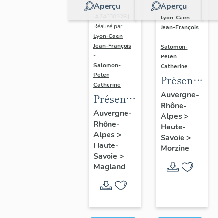
Aperçu
Aperçu
Dossier
Réalisé par
IA74000928 |
Lyon-Caen
Réalisé par
Jean-François
Lyon-Caen
-
Jean-François
Salomon-
-
Pelen
Salomon-
Catherine
Pelen
Présentatio
Catherine
de l'aire
Auvergne-
Présentation
Rhône-
d'étude
de la
Auvergne-
Alpes
>
d'Avoriaz
Rhône-
commune
Haute-
Alpes
>
Savoie
>
de
Haute-
Morzine
Magland
Savoie
>
Magland