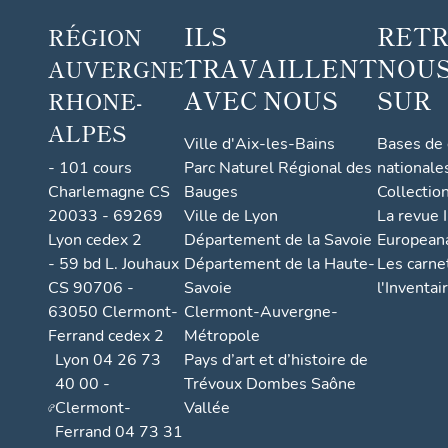
ILS
RET
RÉGION
TRAVAILLENT
NOUS
AUVERGNE
AVEC NOUS
SUR
RHONE-
ALPES
Ville d'Aix-les-Bains
Bases de
- 101 cours
Parc Naturel Régional des
nationale
Charlemagne CS
Bauges
Collectio
20033 - 69269
Ville de Lyon
La revue I
Lyon cedex 2
Département de la Savoie
European
- 59 bd L. Jouhaux
Département de la Haute-
Les carne
CS 90706 -
Savoie
l'Inventai
63050 Clermont-
Clermont-Auvergne-
Ferrand cedex 2
Métropole
Lyon 04 26 73
Pays d’art et d’histoire de
40 00 -
Trévoux Dombes Saône
Clermont-
Vallée
Ferrand 04 73 31