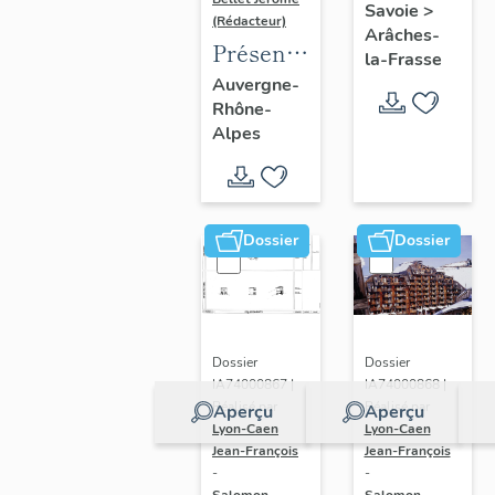
Savoie
>
(Rédacteur)
Arâches-
Présentation
la-Frasse
de
Auvergne-
Rhône-
l'opération
Alpes
d'inventaire
du vitrail
ancien
de
Dossier
Dossier
Rhône-
Alpes
(corpus
vitrearum)
Dossier
Dossier
IA74000868 |
IA74000867 |
Réalisé par
Réalisé par
Aperçu
Aperçu
Lyon-Caen
Lyon-Caen
Jean-François
Jean-François
-
-
Salomon-