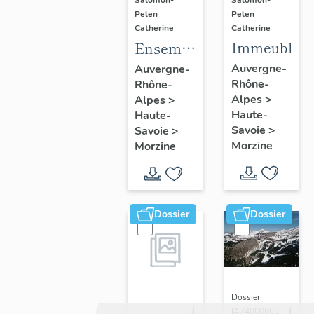
Salomon-
Pelen
Pelen
Catherine
Catherine
Immeubles
Ensemble
du génie
Auvergne-
Auvergne-
Rhône-
Rhône-
civil ;
Alpes
>
Alpes
>
galerie
Haute-
Haute-
marchande ;
Savoie
>
Savoie
>
établissement
Morzine
Morzine
administratif ;
salle de
spectacle
Dossier
Dossier
Dossier
IA74000866 |