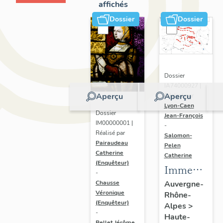
affichés
Dossier
Dossier
Dossier
IA74000927 |
Aperçu
Aperçu
Réalisé par
Lyon-Caen
Dossier
Jean-François
IM00000001 |
-
Réalisé par
Salomon-
Pairaudeau
Pelen
Catherine
Catherine
(Enquêteur)
Immeubles,
-
hôtels de
Chausse
Auvergne-
Véronique
Rhône-
voyageurs
(Enquêteur)
Alpes
>
-
Haute-
Bellet Jérôme