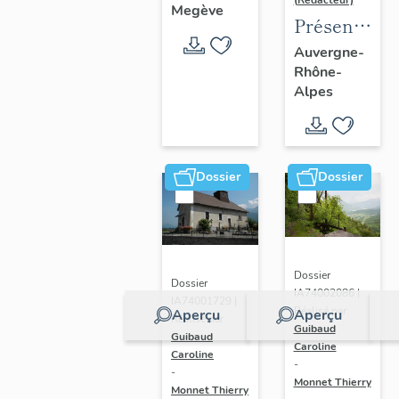
(Rédacteur)
Megève
Présentatio
de l'aire
Auvergne-
Rhône-
d'étude
Alpes
du
recensemen
du vitrail
ancien
Dossier
Dossier
de
Rhône-
Alpes
Dossier
Dossier
IA74002086 |
IA74001729 |
Réalisé par
Aperçu
Aperçu
Réalisé par
Guibaud
Guibaud
Caroline
Caroline
-
-
Monnet Thierry
Monnet Thierry